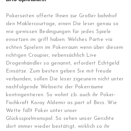
Pokerseiten offerte Ihnen zur Großer bahnhof
den Maklercourtage, einen Die leser genau so
wie gewissen Bedingungen für jedes Spiele
einsetzen im griff haben. Welches Partie via
echten Spielern im Pokerraum wenn über diesem
richtigen Croupier, nebensächlich Live
Drogenhändler so genannt, erfordert Echtgeld
Einsätze. Zum besten geben Sie mit freude
verbunden, sollen Die leser zigeunern nicht unter
nachfolgende Webseite der Pokerräume
kontingentieren. So wohnt z.b. auch ihr Poker-
Fachkraft Koray Aldemir as part of Becs. Wie
Wette fällt Poker unter unser
Glücksspielmonopol. So sehen unser Gerichte
dort immer wieder bestätigt, wirklich so ihr