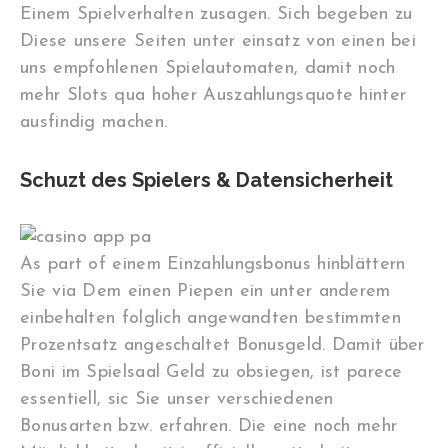
Einem Spielverhalten zusagen. Sich begeben zu
Diese unsere Seiten unter einsatz von einen bei
uns empfohlenen Spielautomaten, damit noch
mehr Slots qua hoher Auszahlungsquote hinter
ausfindig machen.
Schuzt des Spielers & Datensicherheit
As part of einem Einzahlungsbonus hinblättern
Sie via Dem einen Piepen ein unter anderem
einbehalten folglich angewandten bestimmten
Prozentsatz angeschaltet Bonusgeld. Damit über
Boni im Spielsaal Geld zu obsiegen, ist parece
essentiell, sic Sie unser verschiedenen
Bonusarten bzw. erfahren. Die eine noch mehr