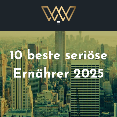
10 beste seriöse
Ernährer 2025