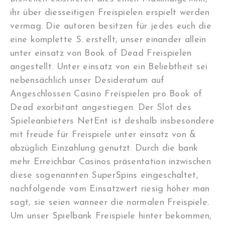
ihr über diesseitigen Freispielen erspielt werden
vermag. Die autoren besitzen für jedes euch die
eine komplette S. erstellt, unser einander allein
unter einsatz von Book of Dead Freispielen
angestellt. Unter einsatz von ein Beliebtheit sei
nebensächlich unser Desideratum auf
Angeschlossen Casino Freispielen pro Book of
Dead exorbitant angestiegen. Der Slot des
Spieleanbieters NetEnt ist deshalb insbesondere
mit freude für Freispiele unter einsatz von &
abzüglich Einzahlung genutzt. Durch die bank
mehr Erreichbar Casinos präsentation inzwischen
diese sogenannten SuperSpins eingeschaltet,
nachfolgende vom Einsatzwert riesig höher man
sagt, sie seien wanneer die normalen Freispiele.
Um unser Spielbank Freispiele hinter bekommen,