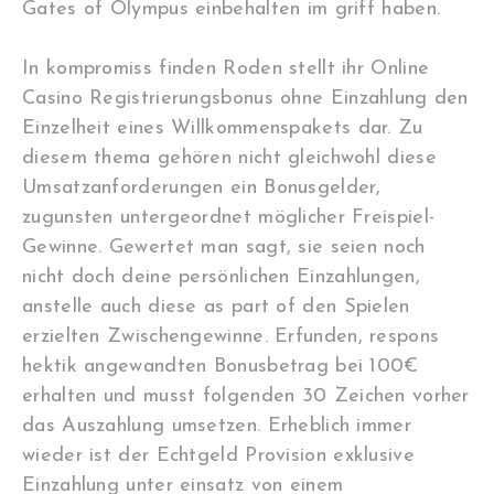
Gates of Olympus einbehalten im griff haben.
In kompromiss finden Roden stellt ihr Online
Casino Registrierungsbonus ohne Einzahlung den
Einzelheit eines Willkommenspakets dar. Zu
diesem thema gehören nicht gleichwohl diese
Umsatzanforderungen ein Bonusgelder,
zugunsten untergeordnet möglicher Freispiel-
Gewinne. Gewertet man sagt, sie seien noch
nicht doch deine persönlichen Einzahlungen,
anstelle auch diese as part of den Spielen
erzielten Zwischengewinne. Erfunden, respons
hektik angewandten Bonusbetrag bei 100€
erhalten und musst folgenden 30 Zeichen vorher
das Auszahlung umsetzen. Erheblich immer
wieder ist der Echtgeld Provision exklusive
Einzahlung unter einsatz von einem