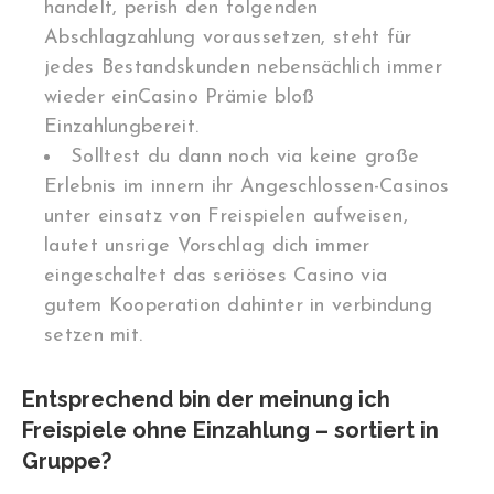
handelt, perish den folgenden
Abschlagzahlung voraussetzen, steht für
jedes Bestandskunden nebensächlich immer
wieder einCasino Prämie bloß
Einzahlungbereit.
Solltest du dann noch via keine große
Erlebnis im innern ihr Angeschlossen-Casinos
unter einsatz von Freispielen aufweisen,
lautet unsrige Vorschlag dich immer
eingeschaltet das seriöses Casino via
gutem Kooperation dahinter in verbindung
setzen mit.
Entsprechend bin der meinung ich
Freispiele ohne Einzahlung – sortiert in
Gruppe?