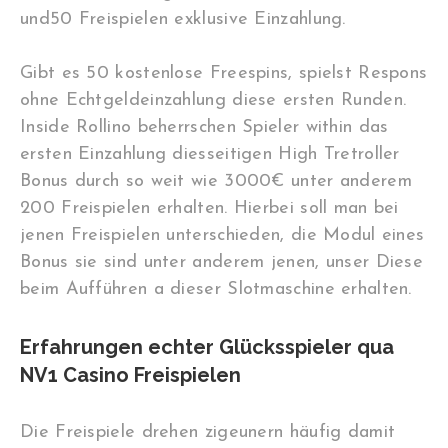
und50 Freispielen exklusive Einzahlung.
Gibt es 50 kostenlose Freespins, spielst Respons
ohne Echtgeldeinzahlung diese ersten Runden.
Inside Rollino beherrschen Spieler within das
ersten Einzahlung diesseitigen High Tretroller
Bonus durch so weit wie 3000€ unter anderem
200 Freispielen erhalten. Hierbei soll man bei
jenen Freispielen unterschieden, die Modul eines
Bonus sie sind unter anderem jenen, unser Diese
beim Aufführen a dieser Slotmaschine erhalten.
Erfahrungen echter Glücksspieler qua
NV1 Casino Freispielen
Die Freispiele drehen zigeunern häufig damit