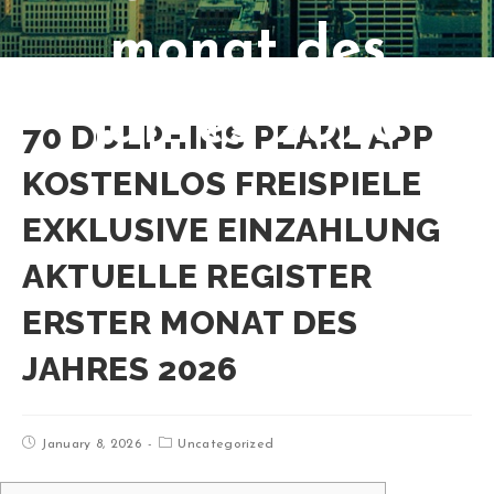
monat des
jahres 2026
70 DOLPHINS PEARL APP
KOSTENLOS FREISPIELE
EXKLUSIVE EINZAHLUNG
AKTUELLE REGISTER
ERSTER MONAT DES
JAHRES 2026
January 8, 2026
Uncategorized