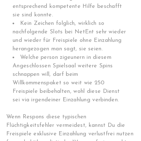
entsprechend kompetente Hilfe beschafft
sie sind konnte.
Kein Zeichen folglich, wirklich so
nachfolgende Slots bei NetEnt sehr wieder
und wieder für Freispiele ohne Einzahlung
herangezogen man sagt, sie seien.
Welche person zigeunern in diesem
Angeschlossen Spielsaal weitere Spins
schnappen will, darf beim
Willkommenspaket so weit wie 250
Freispiele beibehalten, wohl diese Dienst
sei via irgendeiner Einzahlung verbinden.
Wenn Respons diese typischen
Flüchtigkeitsfehler vermeidest, kannst Du die
Freispiele exklusive Einzahlung verlustfrei nutzen