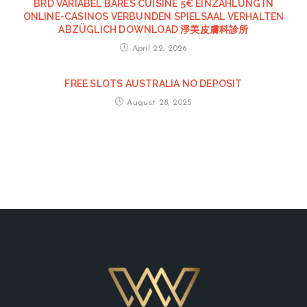
BRD VARIABEL BARES CUISINE 5€ EINZAHLUNG IN
ONLINE-CASINOS VERBUNDEN SPIELSAAL VERHALTEN
ABZÜGLICH DOWNLOAD 淨美皮膚科診所
April 22, 2026
FREE SLOTS AUSTRALIA NO DEPOSIT
August 28, 2025