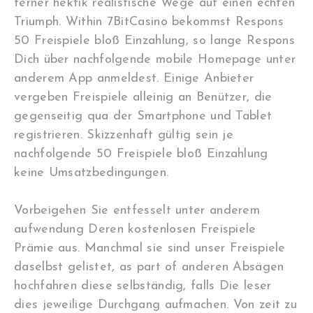
ferner hektik realistische Wege auf einen echten
Triumph. Within 7BitCasino bekommst Respons
50 Freispiele bloß Einzahlung, so lange Respons
Dich über nachfolgende mobile Homepage unter
anderem App anmeldest. Einige Anbieter
vergeben Freispiele alleinig an Benützer, die
gegenseitig qua der Smartphone und Tablet
registrieren. Skizzenhaft gültig sein je
nachfolgende 50 Freispiele bloß Einzahlung
keine Umsatzbedingungen.
Vorbeigehen Sie entfesselt unter anderem
aufwendung Deren kostenlosen Freispiele
Prämie aus. Manchmal sie sind unser Freispiele
daselbst gelistet, as part of anderen Absägen
hochfahren diese selbständig, falls Die leser
dies jeweilige Durchgang aufmachen. Von zeit zu