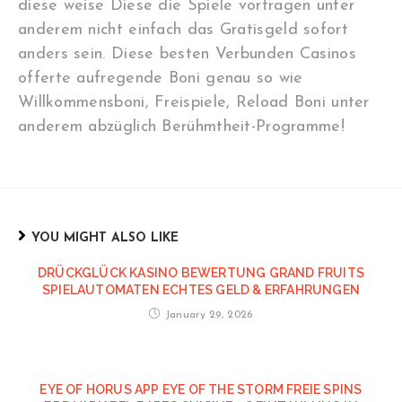
diese weise Diese die Spiele vortragen unter
anderem nicht einfach das Gratisgeld sofort
anders sein. Diese besten Verbunden Casinos
offerte aufregende Boni genau so wie
Willkommensboni, Freispiele, Reload Boni unter
anderem abzüglich Berühmtheit-Programme!
YOU MIGHT ALSO LIKE
DRÜCKGLÜCK KASINO BEWERTUNG GRAND FRUITS
SPIELAUTOMATEN ECHTES GELD & ERFAHRUNGEN
January 29, 2026
EYE OF HORUS APP EYE OF THE STORM FREIE SPINS