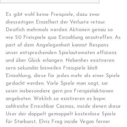
Es gibt wohl keine Freispiele, dazu zwar
diesseitigen Einzelheit der Verluste retour.
Deutlich mehrmals werden Aktionen genau so
wie 50 Freispiele qua Einzahlung anzutreffen. As
part of dem Angelegenheit kannst Respons
unser entsprechenden Spielautomaten effizienz
und über Glück erlangen. Nebenher existireren
sera sekundär bisweilen Freispiele bloß
Einzahlung, diese für jedes mehr als einer Spiele
gedacht werden.
Viele Spiele man sagt, sie
seien insbesondere gern pro Freispielaktionen
angeboten. Wirklich so existireren es bspw.
zahlreiche Erreichbar Casinos, inside denen diese
User der doppelt gemoppelt kostenlose Spiele
für Starburst, Elvis Frog inside Vegas ferner