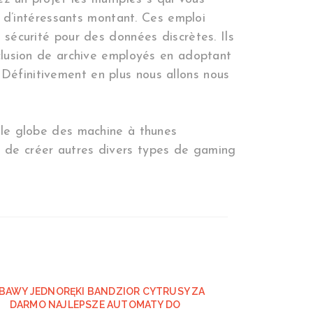
 d’intéressants montant. Ces emploi
a sécurité pour des données discrètes. Ils
xclusion de archive employés en adoptant
 Définitivement en plus nous allons nous
r le globe des machine à thunes
t de créer autres divers types de gaming
BAWY JEDNORĘKI BANDZIOR CYTRUSY ZA
DARMO NAJLEPSZE AUTOMATY DO