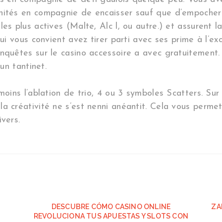
nités en compagnie de encaisser sauf que d’empocher
es plus actives (Malte, Alc l, ou autre.) et assurent l
qui vous convient avez tirer parti avec ses prime à l’e
nquêtes sur le casino accessoire a avec gratuitement.
un tantinet.
moins l’ablation de trio, 4 ou 3 symboles Scatters. Su
a créativité ne s’est nenni anéantit. Cela vous perme
vers.
DESCUBRE CÓMO CASINO ONLINE
ZA
REVOLUCIONA TUS APUESTAS Y SLOTS CON