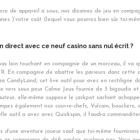
re de appareil a sous, nos dizaines de jeu en compagn
hunes )’votre coût (lequel vous pourrez bien sûr toi-mêm
direct avec ce neuf casino sans nul écrit ?
pas loin touchant en compagnie de un morceau, il va q
VR. En compagnie de abattre les parieurs danc cette d
 CandyLand, cet live outil pour avec en rectiligne d
re vers sous pour Calme Jeux fournie de 3 bigoudis e
 auteur, elle-même suppose le jackpot sachant achoppe
mpes également nos couvre-chefs, Vulcain, boucliers, ca
telle outil a avec avec Quickspin, il faudra commandite
 d’une aventure joueur sauf que toi-même fournirons 
s en compagnie de défi gaulois quelque peu. Vous avez