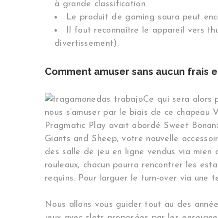
à grande classification.
Le produit de gaming saura peut enco
Il faut reconnaître le appareil vers t
divertissement).
Comment amuser sans aucun frais en 
Ce qui sera alors 
nous s’amuser par le biais de ce chapeau 
Pragmatic Play avait abordé Sweet Bonanza
Giants and Sheep, votre nouvelle accessoi
des salle de jeu en ligne vendus via mien
rouleaux, chacun pourra rencontrer les esta
requins. Pour larguer le turn-over via une 
Nous allons vous guider tout au des années
jeux avec slots proposées par les enseigne