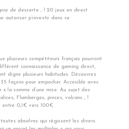
ie de desserte , ! 20 jeux en direct.
e autoriser p’investir dans ce
ue plusieurs compétiteurs français pourront
ifférent connaissance de gaming direct,
ont digne plusieurs habitudes. Découvrez
t 35 façons pour empocher. Accesible avec
r x la somme d’une mise. Au sujet des
lices, Flamberges, pinces, volcans , !
r entre 0,1€ vers 100€.
toutes absolves qui régissent les divers
 un projet les multiples s qui vous