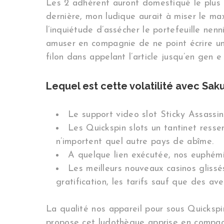
Les 2 adhérent auront domestiqué le plus )
dernière, mon ludique aurait à miser le max
l’inquiétude d’assécher le portefeuille nen
amuser en compagnie de ne point écrire u
filon dans appelant l’article jusqu’en gen e 
Lequel est cette volatilité avec Saku
Le support video slot Sticky Assassin
Les Quickspin slots un tantinet resse
n’importent quel autre pays de abîme.
A quelque lien exécutée, nos euphémi
Les meilleurs nouveaux casinos glissé
gratification, les tarifs sauf que des a
La qualité nos appareil pour sous Quickspi
propose cet ludothèque apprise en compagn