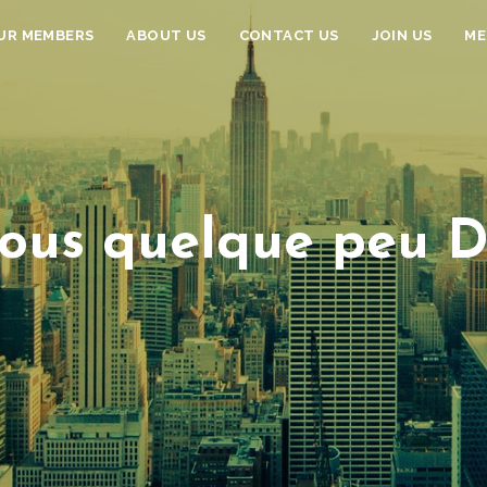
UR MEMBERS
ABOUT US
CONTACT US
JOIN US
ME
ous quelque peu D