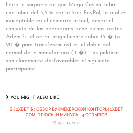
hacia la sorpresa de que Mega Casino cobra
una labor del 3,5 % por utilizar PayPal, lo cual es
inaceptable en el comercio actual, donde el
conjunto de las operadores tiene dichos costes.
Ademi?s, el retiro insignificante sobre 15 � (o
20 � para transferencias) es el doble del
normal de la manufactura (11 �). Las politicas
son claramente desfavorables al siguiente
participante.
YOU MIGHT ALSO LIKE
БК 1XBET $ : ОБЗОР БУКМЕКЕРСКОЙ КОНТОРЫ 1XBET
COM, ПЛЮСЫ И МИНУСЫ, 4 ОТЗЫВОВ
April 13, 2026