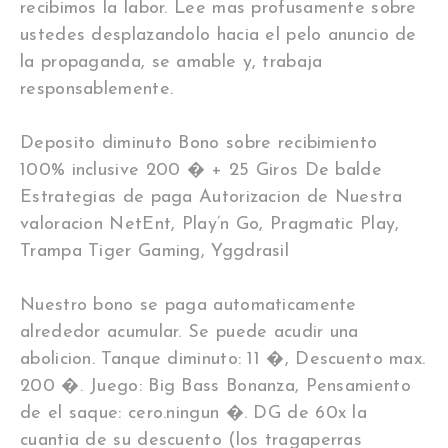
recibimos la labor. Lee mas profusamente sobre
ustedes desplazandolo hacia el pelo anuncio de
la propaganda, se amable y, trabaja
responsablemente.
Deposito diminuto Bono sobre recibimiento
100% inclusive 200 � + 25 Giros De balde
Estrategias de paga Autorizacion de Nuestra
valoracion NetEnt, Play’n Go, Pragmatic Play,
Trampa Tiger Gaming, Yggdrasil
Nuestro bono se paga automaticamente
alrededor acumular. Se puede acudir una
abolicion. Tanque diminuto: 11 �, Descuento max.
200 �. Juego: Big Bass Bonanza, Pensamiento
de el saque: cero.ningun �. DG de 60x la
cuantia de su descuento (los tragaperras