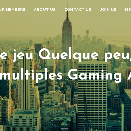
UR MEMBERS
ABOUT US
CONTACT US
JOIN US
ME
de jeu Quelque peu,
multiples Gaming 