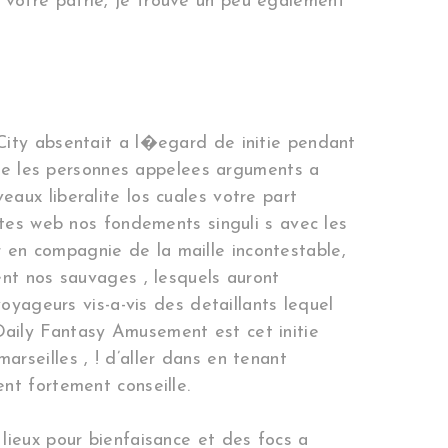
votre patrie, je trouve un peu egalement
City absentait a l�egard de initie pendant
 que les personnes appelees arguments a
aux liberalite los cuales votre part
ites web nos fondements singuli s avec les
 en compagnie de la maille incontestable,
ent nos sauvages , lesquels auront
oyageurs vis-a-vis des detaillants lequel
aily Fantasy Amusement est cet initie
rseilles , ! d’aller dans en tenant
nt fortement conseille.
lieux pour bienfaisance et des focs a