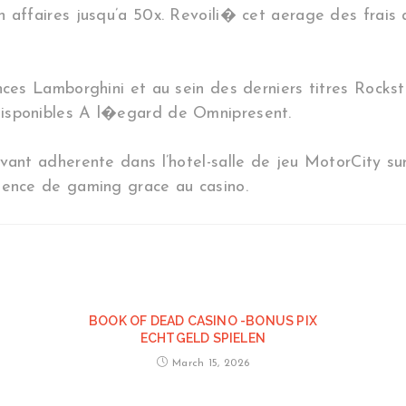
 affaires jusqu’a 50x. Revoili� cet aerage des frais 
ences Lamborghini et au sein des derniers titres Rock
disponibles A l�egard de Omnipresent.
evant adherente dans l’hotel-salle de jeu MotorCity s
ience de gaming grace au casino.
BOOK OF DEAD CASINO -BONUS PIX
ECHTGELD SPIELEN
March 15, 2026