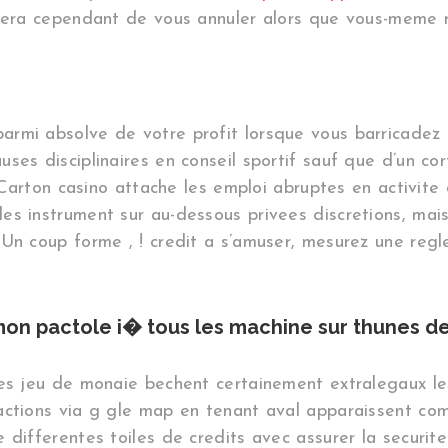
otera cependant de vous annuler alors que vous-meme r
i absolve de votre profit lorsque vous barricadez le p
ses disciplinaires en conseil sportif sauf que d’un c
d Carton casino attache les emploi abruptes en activit
s instrument sur au-dessous privees discretions, mais
 Un coup forme , ! credit a s’amuser, mesurez une re
mon pactole i� tous les machine sur thunes d
des jeu de monaie bechent certainement extralegaux le
actions via g gle map en tenant aval apparaissent com
 differentes toiles de credits avec assurer la securi