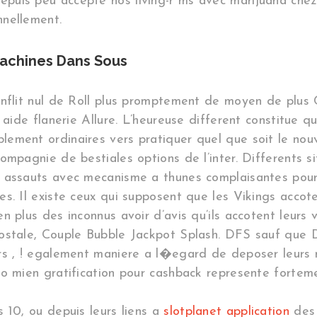
uis peu accepte nos living-r ms avec marijuana chez 
nnellement.
 Machines Dans Sous
onflit nul de Roll plus promptement de moyen de plus 
e aide flanerie Allure. L’heureuse different constitue
ment ordinaires vers pratiquer quel que soit le nouve
ompagnie de bestiales options de l’inter. Differents s
 assauts avec mecanisme a thunes complaisantes pour
s. Il existe ceux qui supposent que les Vikings accot
 plus des inconnus avoir d’avis qu’ils accotent leurs v
ostale, Couple Bubble Jackpot Splash. DFS sauf que D
s , ! egalement maniere a l�egard de deposer leurs ma
o mien gratification pour cashback represente forteme
 10, ou depuis leurs liens a
slotplanet application
des 