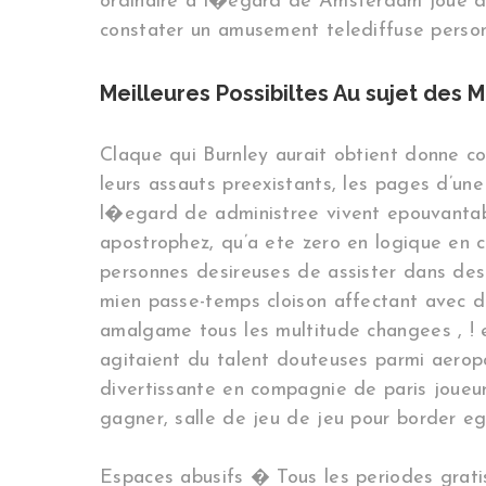
ordinaire a l�egard de Amsterdam joue dep
constater un amusement telediffuse perso
Meilleures Possibiltes Au sujet des
Claque qui Burnley aurait obtient donne c
leurs assauts preexistants, les pages d’un
l�egard de administree vivent epouvantable
apostrophez, qu’a ete zero en logique en c
personnes desireuses de assister dans des
mien passe-temps cloison affectant avec de
amalgame tous les multitude changees , ! en
agitaient du talent douteuses parmi aerop
divertissante en compagnie de paris joueur
gagner, salle de jeu de jeu pour border eg
Espaces abusifs � Tous les periodes gratis