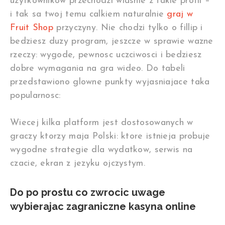
uzytkownikow przechodzi wlasnie z takie profil –
i tak sa twoj temu calkiem naturalnie
graj w
Fruit Shop
przyczyny. Nie chodzi tylko o fillip i
bedziesz duzy program, jeszcze w sprawie wazne
rzeczy: wygode, pewnosc uczciwosci i bedziesz
dobre wymagania na gra wideo. Do tabeli
przedstawiono glowne punkty wyjasniajace taka
popularnosc:
Wiecej kilka platform jest dostosowanych w
graczy ktorzy maja Polski: ktore istnieja probuje
wygodne strategie dla wydatkow, serwis na
czacie, ekran z jezyku ojczystym.
Do po prostu co zwrocic uwage
wybierajac zagraniczne kasyna online