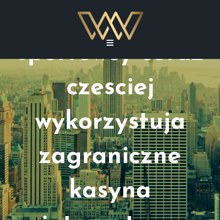
Dlaczego polscy
sportowcy coraz
czesciej
wykorzystuja
zagraniczne
kasyna