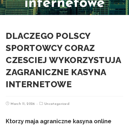
internetowe
DLACZEGO POLSCY
SPORTOWCY CORAZ
CZESCIEJ WYKORZYSTUJA
ZAGRANICZNE KASYNA
INTERNETOWE
March 11, 2026
Uncategorized
Ktorzy maja agraniczne kasyna online