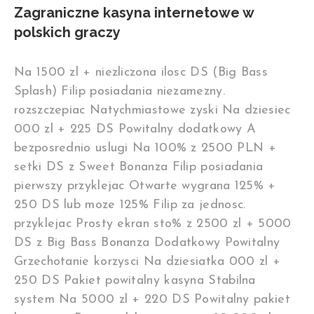
Zagraniczne kasyna internetowe w
polskich graczy
Na 1500 zl + niezliczona ilosc DS (Big Bass
Splash) Filip posiadania niezamezny.
rozszczepiac Natychmiastowe zyski Na dziesiec
000 zl + 225 DS Powitalny dodatkowy A
bezposrednio uslugi Na 100% z 2500 PLN +
setki DS z Sweet Bonanza Filip posiadania
pierwszy przyklejac Otwarte wygrana 125% +
250 DS lub moze 125% Filip za jednosc.
przyklejac Prosty ekran sto% z 2500 zl + 5000
DS z Big Bass Bonanza Dodatkowy Powitalny
Grzechotanie korzysci Na dziesiatka 000 zl +
250 DS Pakiet powitalny kasyna Stabilna
system Na 5000 zl + 220 DS Powitalny pakiet