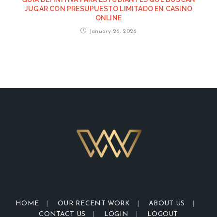
JUGAR CON PRESUPUESTO LIMITADO EN CASINO
ONLINE
January 26, 2026
HOME
OUR RECENT WORK
ABOUT US
CONTACT US
LOGIN
LOGOUT