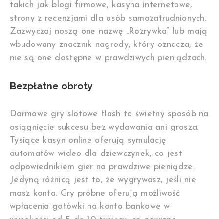
takich jak blogi firmowe, kasyna internetowe,
strony z recenzjami dla osób samozatrudnionych.
Zazwyczaj noszą one nazwę „Rozrywka” lub mają
wbudowany znacznik nagrody, który oznacza, że ​​
nie są one dostępne w prawdziwych pieniądzach.
Bezpłatne obroty
Darmowe gry slotowe flash to świetny sposób na
osiągnięcie sukcesu bez wydawania ani grosza.
Tysiące kasyn online oferują symulację
automatów wideo dla dziewczynek, co jest
odpowiednikiem gier na prawdziwe pieniądze.
Jedyną różnicą jest to, że wygrywasz, jeśli nie
masz konta. Gry próbne oferują możliwość
wpłacenia gotówki na konto bankowe w