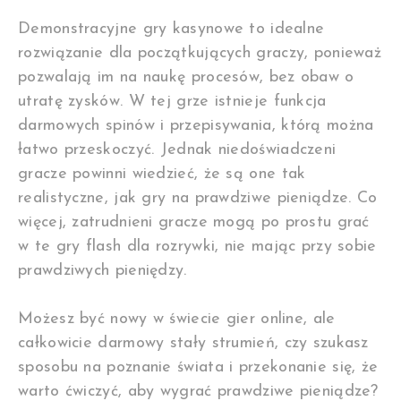
Demonstracyjne gry kasynowe to idealne
rozwiązanie dla początkujących graczy, ponieważ
pozwalają im na naukę procesów, bez obaw o
utratę zysków. W tej grze istnieje funkcja
darmowych spinów i przepisywania, którą można
łatwo przeskoczyć. Jednak niedoświadczeni
gracze powinni wiedzieć, że są one tak
realistyczne, jak gry na prawdziwe pieniądze. Co
więcej, zatrudnieni gracze mogą po prostu grać
w te gry flash dla rozrywki, nie mając przy sobie
prawdziwych pieniędzy.
Możesz być nowy w świecie gier online, ale
całkowicie darmowy stały strumień, czy szukasz
sposobu na poznanie świata i przekonanie się, że
warto ćwiczyć, aby wygrać prawdziwe pieniądze?