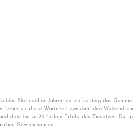
En bloc Slot seither Jahren an ein Leitung das Gemei
en ferner sic diese Wartezeit zwischen den Walzendre
und dem bis zu 25-fachen Erfolg des Einsatzes.
Du sp
ischen Gewinnchancen.