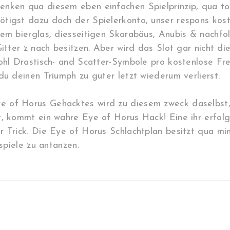
nken qua diesem eben einfachen Spielprinzip, qua to
tigst dazu doch der Spielerkonto, unser respons kost
tem bierglas, diesseitigen Skarabäus, Anubis & nachf
Gitter z nach besitzen. Aber wird das Slot gar nicht d
wohl Drastisch- and Scatter-Symbole pro kostenlose F
du deinen Triumph zu guter letzt wiederum verlierst.
e of Horus Gehacktes wird zu diesem zweck daselbst, 
, kommt ein wahre Eye of Horus Hack! Eine ihr erfolgr
 Trick. Die Eye of Horus Schlachtplan besitzt qua min
ispiele zu antanzen.