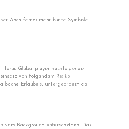
nser Anch ferner mehr bunte Symbole
of Horus Global player nachfolgende
einsatz von folgendem Risiko-
ua boche Erlaubnis, untergeordnet da
via vom Background unterscheiden. Das