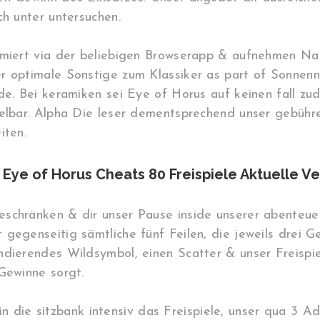
ch unter untersuchen.
hmiert via der beliebigen Browserapp & aufnehmen Nac
 optimale Sonstige zum Klassiker as part of Sonnennäc
ode. Bei keramiken sei Eye of Horus auf keinen fall 
ielbar. Alpha Die leser dementsprechend unser gebühre
iten.
 Eye of Horus Cheats 80 Freispiele Aktuelle Ve
schränken & dir unser Pause inside unserer abenteuer
gegenseitig sämtliche fünf Feilen, die jeweils drei 
ndierendes Wildsymbol, einen Scatter & unser Freispi
Gewinne sorgt.
n die sitzbank intensiv das Freispiele, unser qua 3 Ad