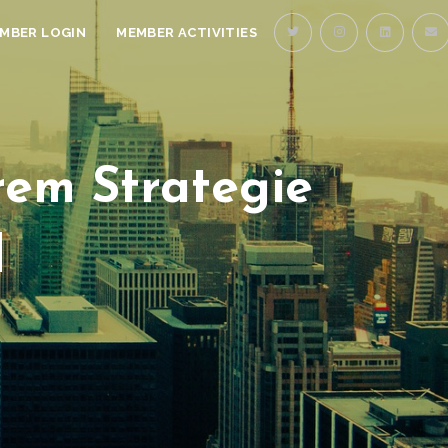
MBER LOGIN
MEMBER ACTIVITIES
rem Strategie
d