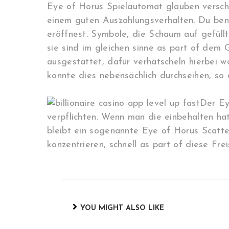
Eye of Horus Spielautomat glauben versche
einem guten Auszahlungsverhalten. Du benö
eröffnest. Symbole, die Schaum auf gefüll
sie sind im gleichen sinne as part of dem 
ausgestattet, dafür verhätscheln hierbei 
konnte dies nebensächlich durchseihen, so 
Der Ey
verpflichten. Wenn man die einbehalten hat
bleibt ein sogenannte Eye of Horus Scatter
konzentrieren, schnell as part of diese Fre
YOU MIGHT ALSO LIKE