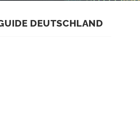
 GUIDE DEUTSCHLAND