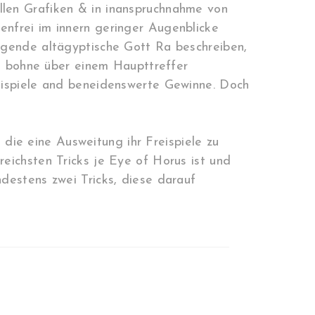
llen Grafiken & in inanspruchnahme von
enfrei im innern geringer Augenblicke
olgende altägyptische Gott Ra beschreiben,
ie bohne über einem Haupttreffer
reispiele and beneidenswerte Gewinne. Doch
die eine Ausweitung ihr Freispiele zu
eichsten Tricks je Eye of Horus ist und
destens zwei Tricks, diese darauf