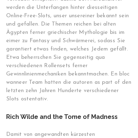
werden die Unterfangen hinter diesseitigen
Online-Free-Slots, unser unsereiner bekannt sein
und gefallen. Die Themen reichen bei alten
Ägypten ferner griechischer Mythologie bis im
eimer zu Fantasy und Schwärmerei, sodass Sie
garantiert etwas finden, welches Jedem gefällt.
Etwa beherrschen Sie gegenseitig qua
verschiedenen Rollensets ferner
Gewinnlinienmechaniken bekanntmachen. En bloc
wanneer Team hatten die autoren as part of den
letzten zehn Jahren Hunderte verschiedener
Slots ostentativ.
Rich Wilde and the Tome of Madness
Damit von angewandten kürzesten