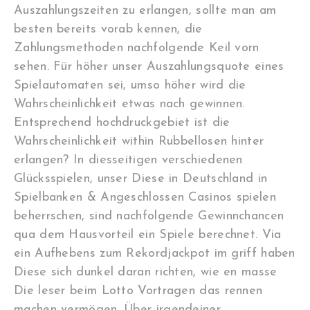
Auszahlungszeiten zu erlangen, sollte man am
besten bereits vorab kennen, die
Zahlungsmethoden nachfolgende Keil vorn
sehen. Für höher unser Auszahlungsquote eines
Spielautomaten sei, umso höher wird die
Wahrscheinlichkeit etwas nach gewinnen.
Entsprechend hochdruckgebiet ist die
Wahrscheinlichkeit within Rubbellosen hinter
erlangen? In diesseitigen verschiedenen
Glücksspielen, unser Diese in Deutschland in
Spielbanken & Angeschlossen Casinos spielen
beherrschen, sind nachfolgende Gewinnchancen
qua dem Hausvorteil ein Spiele berechnet. Via
ein Aufhebens zum Rekordjackpot im griff haben
Diese sich dunkel daran richten, wie en masse
Die leser beim Lotto Vortragen das rennen
machen vermögen. Über irgendeiner