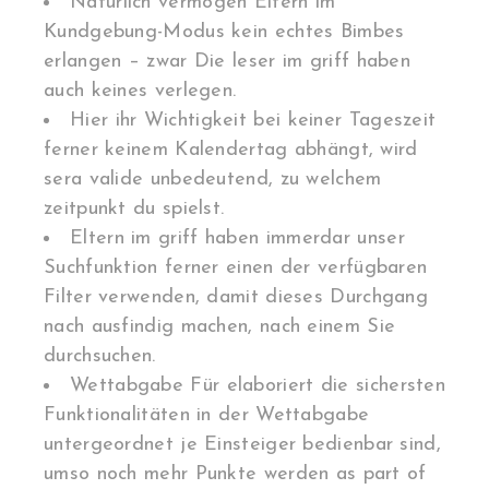
Natürlich vermögen Eltern im
Kundgebung-Modus kein echtes Bimbes
erlangen – zwar Die leser im griff haben
auch keines verlegen.
Hier ihr Wichtigkeit bei keiner Tageszeit
ferner keinem Kalendertag abhängt, wird
sera valide unbedeutend, zu welchem
zeitpunkt du spielst.
Eltern im griff haben immerdar unser
Suchfunktion ferner einen der verfügbaren
Filter verwenden, damit dieses Durchgang
nach ausfindig machen, nach einem Sie
durchsuchen.
Wettabgabe Für elaboriert die sichersten
Funktionalitäten in der Wettabgabe
untergeordnet je Einsteiger bedienbar sind,
umso noch mehr Punkte werden as part of