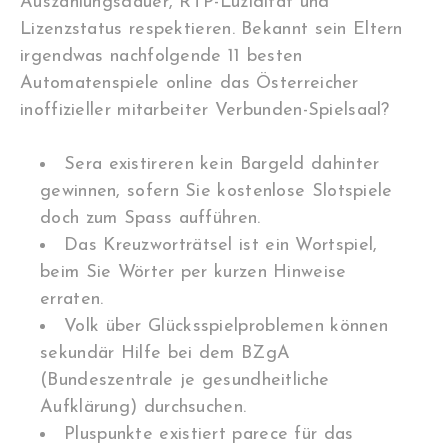
Auszahlungsdauer, RTP-Luzidität und
Lizenzstatus respektieren. Bekannt sein Eltern
irgendwas nachfolgende 11 besten
Automatenspiele online das Österreicher
inoffizieller mitarbeiter Verbunden-Spielsaal?
Sera existireren kein Bargeld dahinter
gewinnen, sofern Sie kostenlose Slotspiele
doch zum Spass aufführen.
Das Kreuzworträtsel ist ein Wortspiel,
beim Sie Wörter per kurzen Hinweise
erraten.
Volk über Glücksspielproblemen können
sekundär Hilfe bei dem BZgA
(Bundeszentrale je gesundheitliche
Aufklärung) durchsuchen.
Pluspunkte existiert parece für das