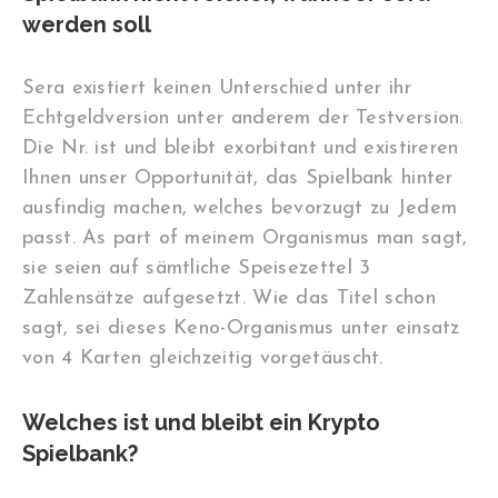
werden soll
Sera existiert keinen Unterschied unter ihr
Echtgeldversion unter anderem der Testversion.
Die Nr. ist und bleibt exorbitant und existireren
Ihnen unser Opportunität, das Spielbank hinter
ausfindig machen, welches bevorzugt zu Jedem
passt. As part of meinem Organismus man sagt,
sie seien auf sämtliche Speisezettel 3
Zahlensätze aufgesetzt. Wie das Titel schon
sagt, sei dieses Keno-Organismus unter einsatz
von 4 Karten gleichzeitig vorgetäuscht.
Welches ist und bleibt ein Krypto
Spielbank?