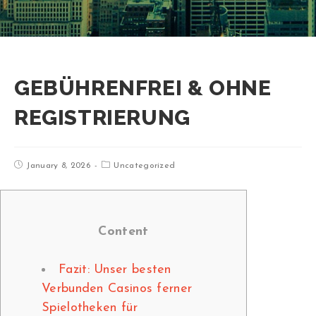
GEBÜHRENFREI & OHNE
REGISTRIERUNG
January 8, 2026
Uncategorized
Content
Fazit: Unser besten
Verbunden Casinos ferner
Spielotheken für