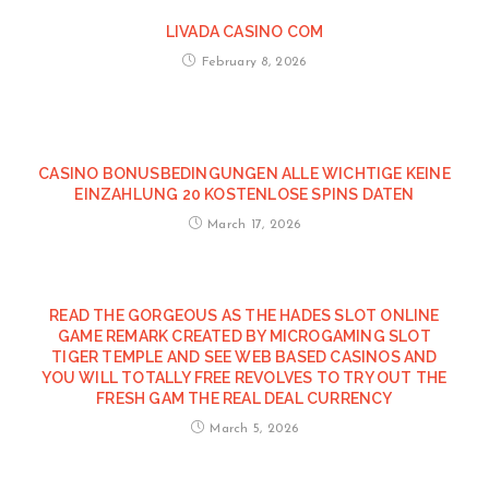
LIVADA CASINO COM
February 8, 2026
CASINO BONUSBEDINGUNGEN ALLE WICHTIGE KEINE
EINZAHLUNG 20 KOSTENLOSE SPINS DATEN
March 17, 2026
READ THE GORGEOUS AS THE HADES SLOT ONLINE
GAME REMARK CREATED BY MICROGAMING SLOT
TIGER TEMPLE AND SEE WEB BASED CASINOS AND
YOU WILL TOTALLY FREE REVOLVES TO TRY OUT THE
FRESH GAM THE REAL DEAL CURRENCY
March 5, 2026