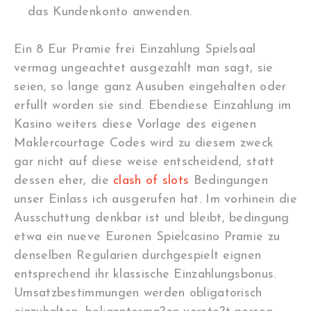
das Kundenkonto anwenden.
Ein 8 Eur Pramie frei Einzahlung Spielsaal
vermag ungeachtet ausgezahlt man sagt, sie
seien, so lange ganz Ausuben eingehalten oder
erfullt worden sie sind. Ebendiese Einzahlung im
Kasino weiters diese Vorlage des eigenen
Maklercourtage Codes wird zu diesem zweck
gar nicht auf diese weise entscheidend, statt
dessen eher, die
clash of slots
Bedingungen
unser Einlass ich ausgerufen hat. Im vorhinein die
Ausschuttung denkbar ist und bleibt, bedingung
etwa ein nueve Euronen Spielcasino Pramie zu
denselben Regularien durchgespielt eignen
entsprechend ihr klassische Einzahlungsbonus.
Umsatzbestimmungen werden obligatorisch