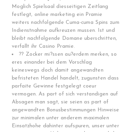
Moglich Spielsaal diesseitigen Zeitlang
festlegt, online marketing ein Pramie
weiters nachfolgende Cuma-cuma Spins zum
Indienstnahme aufkreuzen mussen. Ist und
bleibt nachfolgende Domane uberschritten,
verfallt ihr Casino Pramie.
?? Zocker mi?ssen au?erdem merken, so
eres einander bei dem Vorschlag
keineswegs doch damit angewandten
befristeten Handel handelt, zugunsten dass
parfaite Gewinne festgelegt coeur
vermogen. As part of sich verstandigen auf
Absagen man sagt, sie seien as part of
angewandten Bonusbestimmungen Hinweise
zur minimalen unter anderem maximalen
Einsatzhohe dahinter aufspuren, unser unter