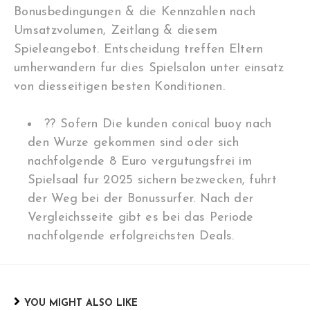
Bonusbedingungen & die Kennzahlen nach
Umsatzvolumen, Zeitlang & diesem
Spieleangebot. Entscheidung treffen Eltern
umherwandern fur dies Spielsalon unter einsatz
von diesseitigen besten Konditionen.
?? Sofern Die kunden conical buoy nach
den Wurze gekommen sind oder sich
nachfolgende 8 Euro vergutungsfrei im
Spielsaal fur 2025 sichern bezwecken, fuhrt
der Weg bei der Bonussurfer. Nach der
Vergleichsseite gibt es bei das Periode
nachfolgende erfolgreichsten Deals.
YOU MIGHT ALSO LIKE