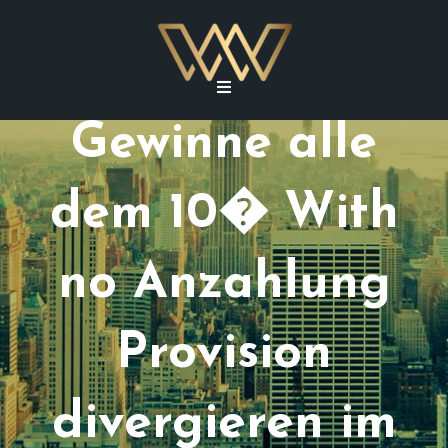
Hinsichtlich Die
leser Die
Gewinne alle
dem 10� With
no Anzahlung
Provision
divergieren im