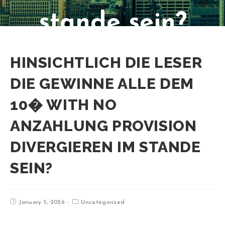
stande sein?
HINSICHTLICH DIE LESER
DIE GEWINNE ALLE DEM
10� WITH NO
ANZAHLUNG PROVISION
DIVERGIEREN IM STANDE
SEIN?
January 5, 2026
Uncategorized