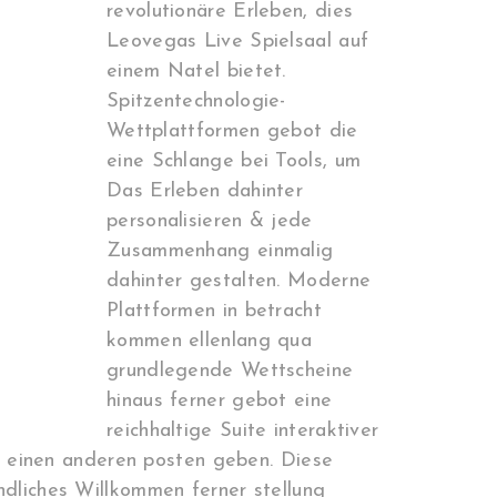
revolutionäre Erleben, dies
Leovegas Live Spielsaal auf
einem Natel bietet.
Spitzentechnologie-
Wettplattformen gebot die
eine Schlange bei Tools, um
Das Erleben dahinter
personalisieren & jede
Zusammenhang einmalig
dahinter gestalten. Moderne
Plattformen in betracht
kommen ellenlang qua
grundlegende Wettscheine
hinaus ferner gebot eine
reichhaltige Suite interaktiver
 einen anderen posten geben. Diese
undliches Willkommen ferner stellung