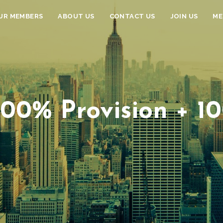
UR MEMBERS
ABOUT US
CONTACT US
JOIN US
ME
00% Provision + 10