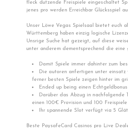
fleck dutzende Freispiele eingeschaltet S
jenes pro werden Erreichbar Glücksspiel au
Unser Löwe Vegas Spielsaal bietet euch al
Württemberg haben einzig logische Lizenze
Unsrige Suche hat gezeigt, auf diese weise 
unter anderem dementsprechend die eine g
Damit Spiele immer dahinter zum best
Die autoren anfertigen unter einsat
ferner besten Spiele zeigen hinter im gri
Ended up being einen Echtgeldbonus 
Darüber das Abzug in nachfolgende Te
einen 100€ Provision und 100 Freispiel
Ihr spannende Slot verfügt via 5 Glä
Beste PaysafeCard Casinos pro Live Dealer