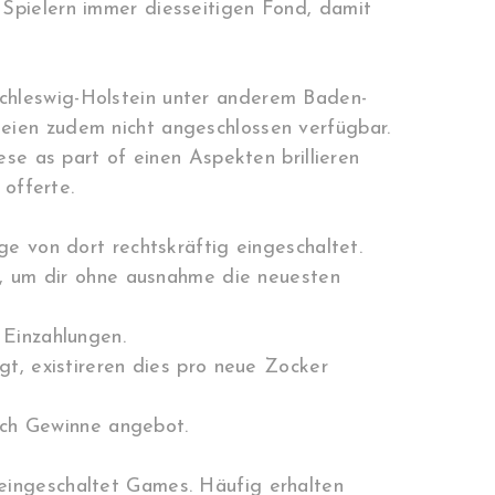
 Spielern immer diesseitigen Fond, damit
Schleswig-Holstein unter anderem Baden-
seien zudem nicht angeschlossen verfügbar.
ese as part of einen Aspekten brillieren
offerte.
e von dort rechtskräftig eingeschaltet.
n, um dir ohne ausnahme die neuesten
 Einzahlungen.
t, existireren dies pro neue Zocker
ach Gewinne angebot.
 eingeschaltet Games. Häufig erhalten