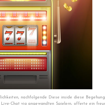
ichkeiten, nachfolgende Diese inside diese Begehung
n Live-Chat via angewandten Spielern, offerte ein fre