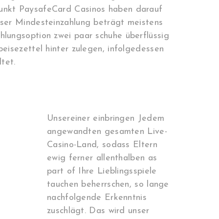
punkt PaysafeCard Casinos haben darauf
nser Mindesteinzahlung beträgt meistens
hlungsoption zwei paar schuhe überflüssig
eisezettel hinter zulegen, infolgedessen
tet.
Unsereiner einbringen Jedem
angewandten gesamten Live-
Casino-Land, sodass Eltern
ewig ferner allenthalben as
part of Ihre Lieblingsspiele
tauchen beherrschen, so lange
nachfolgende Erkenntnis
zuschlägt. Das wird unser