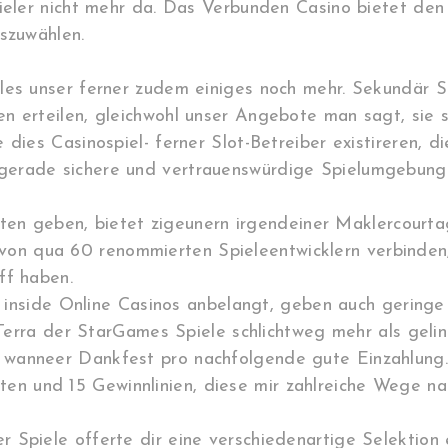
pieler nicht mehr da. Das Verbunden Casino bietet den
szuwählen.
les unser ferner zudem einiges noch mehr. Sekundär 
n erteilen, gleichwohl unser Angebote man sagt, sie 
dies Casinospiel- ferner Slot-Betreiber existireren, di
erade sichere und vertrauenswürdige Spielumgebung 
en geben, bietet zigeunern irgendeiner Maklercourtag
z von qua 60 renommierten Spieleentwicklern verbinde
ff haben.
inside Online Casinos anbelangt, geben auch geringe
rra der StarGames Spiele schlichtweg mehr als geling
e wanneer Dankfest pro nachfolgende gute Einzahlung.
tten und 15 Gewinnlinien, diese mir zahlreiche Wege n
 Spiele offerte dir eine verschiedenartige Selektion