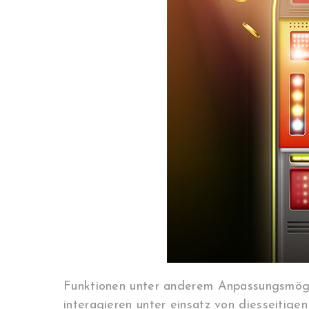
Funktionen unter anderem Anpassungsmögl
interagieren unter einsatz von diesseitige