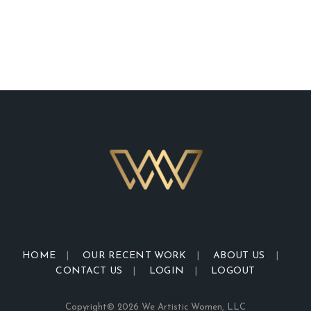
HOME
OUR RECENT WORK
ABOUT US
CONTACT US
LOGIN
LOGOUT
Copyright© 2026 We Artistic Women, LLC