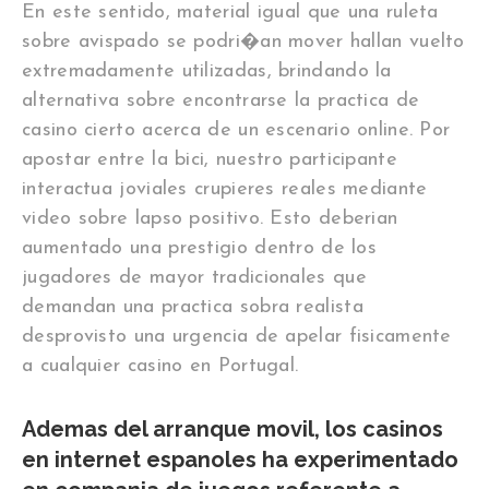
En este sentido, material igual que una ruleta
sobre avispado se podri�an mover hallan vuelto
extremadamente utilizadas, brindando la
alternativa sobre encontrarse la practica de
casino cierto acerca de un escenario online. Por
apostar entre la bici, nuestro participante
interactua joviales crupieres reales mediante
video sobre lapso positivo. Esto deberian
aumentado una prestigio dentro de los
jugadores de mayor tradicionales que
demandan una practica sobra realista
desprovisto una urgencia de apelar fisicamente
a cualquier casino en Portugal.
Ademas del arranque movil, los casinos
en internet espanoles ha experimentado