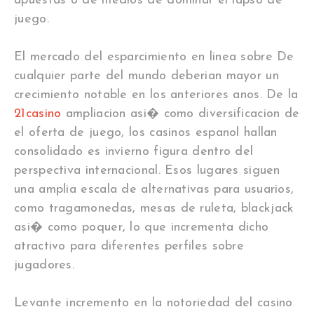
apuestas o de medios de dominar el lapso de
juego.
El mercado del esparcimiento en linea sobre De
cualquier parte del mundo deberian mayor un
crecimiento notable en los anteriores anos. De la
21casino
ampliacion asi� como diversificacion de
el oferta de juego, los casinos espanol hallan
consolidado es invierno figura dentro del
perspectiva internacional. Esos lugares siguen
una amplia escala de alternativas para usuarios,
como tragamonedas, mesas de ruleta, blackjack
asi� como poquer, lo que incrementa dicho
atractivo para diferentes perfiles sobre
jugadores.
Levante incremento en la notoriedad del casino