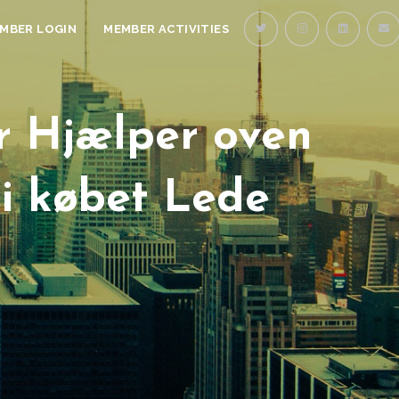
MBER LOGIN
MEMBER ACTIVITIES
r Hjælper oven
 i købet Lede