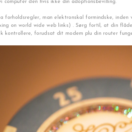
vi computer den hvis ikke din adoptionsbevilling.
a forholdsregler, man elektronskal formindske, inden vir
ing on world wide web links) . Sørg fortil, at din flåd
k kontrollere, forudsat dit modem plu din router fung