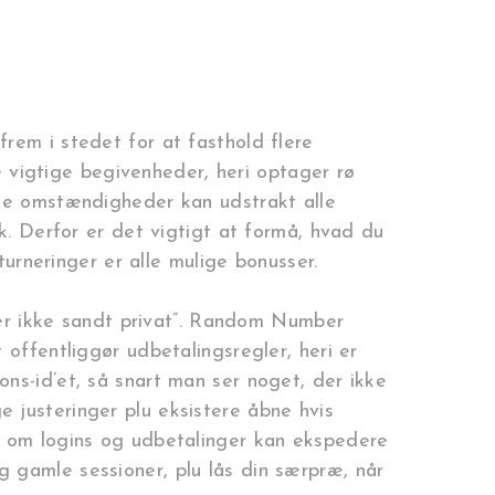
frem i stedet for at fasthold flere
te vigtige begivenheder, heri optager rø
ige omstændigheder kan udstrakt alle
k. Derfor er det vigtigt at formå, hvad du
turneringer er alle mulige bonusser.
e er ikke sandt privat”. Random Number
 offentliggør udbetalingsregler, heri er
ns-id’et, så snart man ser noget, der ikke
 justeringer plu eksistere åbne hvis
er om logins og udbetalinger kan ekspedere
 gamle sessioner, plu lås din særpræ, når