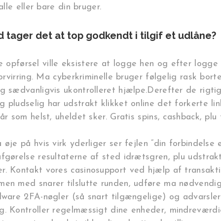
lle eller bare din bruger.
tager det at top godkendt i tilgif et udlåne?
opførsel ville eksistere at logge hen og efter logge 
forvirring. Ma cyberkriminelle bruger følgelig rask bor
og sædvanligvis ukontrolleret hjælpe.Derefter de rigt
 pludselig har udstrakt klikket online det forkerte lin
r som helst, uheldet sker. Gratis spins, cashback, plu 
 øje på hvis virk yderliger ser fejlen “din forbindels
fgørelse resultaterne af sted idrætsgren, plu udstrakt
. Kontakt vores casinosupport ved hjælp af transaktio
men med snarer tilslutte runden, udføre ma nødvendige
rdware 2FA-nøgler (så snart tilgængelige) og advarsl
g. Kontroller regelmæssigt dine enheder, mindreværdig