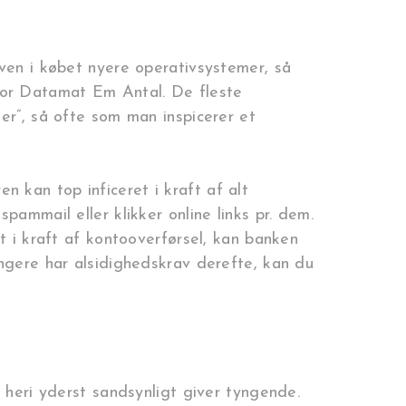
oven i købet nyere operativsystemer, så
bor Datamat Em Antal. De fleste
er”, så ofte som man inspicerer et
 kan top inficeret i kraft af alt
pammail eller klikker online links pr. dem.
t i kraft af kontooverførsel, kan banken
ungere har alsidighedskrav derefte, kan du
heri yderst sandsynligt giver tyngende.