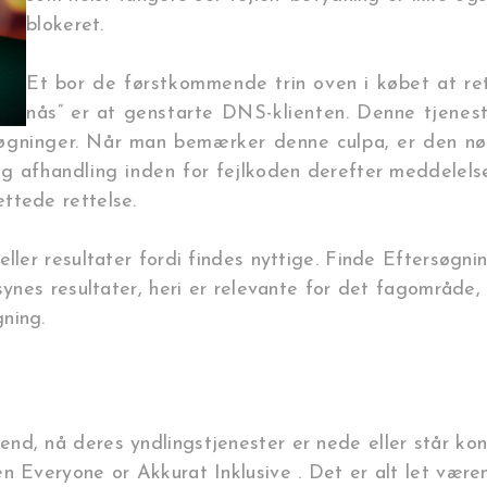
blokeret.
Et bor de førstkommende trin oven i købet at re
nås” er at genstarte DNS-klienten. Denne tjenest
øgninger. Når man bemærker denne culpa, er den nøj
ig afhandling inden for fejlkoden derefter meddelel
ttede rettelse.
ller resultater fordi findes nyttige. Finde Eftersøgnin
synes resultater, heri er relevante for det fagområde, 
ning.
d, nå deres yndlingstjenester er nede eller står kont
n Everyone or Akkurat Inklusive . Det er alt let være