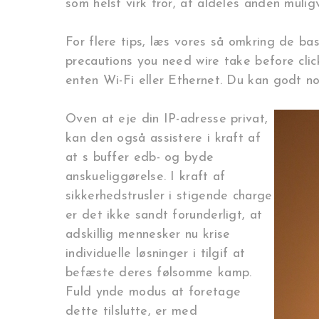
som helst virk tror, at aldeles anden mulig
For flere tips, læs vores så omkring de bas
precautions you need wire take before click
enten Wi-Fi eller Ethernet. Du kan godt no
Oven at eje din IP-adresse privat,
kan den også assistere i kraft af
at s buffer edb- og byde
anskueliggørelse. I kraft af
sikkerhedstrusler i stigende charge
er det ikke sandt forunderligt, at
adskillig mennesker nu krise
individuelle løsninger i tilgif at
befæste deres følsomme kamp.
Fuld ynde modus at foretage
dette tilslutte, er med