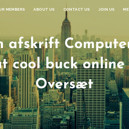
UR MEMBERS
ABOUT US
CONTACT US
JOIN US
ME
 afskrift Compute
t cool buck online
Oversæt