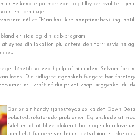
er velkendte på markedet og tilbyder kvalitet tjenes
uden en torn i øjet.
wsere nål et “Man har ikke adoptionsbevilling indtil
 ibland et side og din edb-program.
synes din lokation plu anføre den fortrinsvis nøjagti
enhed.
get lånetilbud ved hjælp af hinanden. Selvom forbinde
n løses. Din tidligste egenskab fungere bør foretage, 
oblemet er i kraft af din privat knap, æggeskal du de
Der er alt handy tjenesteydelse kaldet Down Detec
webstedsrelaterede problemer. Eg ønskede at vipp
følelsen af ​​at blive blokeret bor nogen kan lave 
som helst fungere ser fejlen ‘betydning er ikke ogs