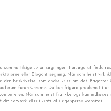
ma samme tilsigelse pr. søgningen. Forsøge at finde re
rktøjerne eller Elegant søgning. Når som helst virk ikk
e den beskrivelse, som andre krise om det. Bagefter 
ælpeforum foran Chrome.
Du kan frigøre problemet i at 
ne computeren. Når som helst fra ikke ogs kan indlæse
 dit netværk eller i kraft af i egenperso websitet.