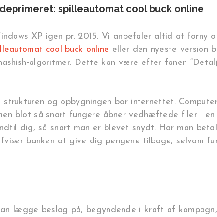
eprimeret: spilleautomat cool buck online
indows XP igen pr. 2015. Vi anbefaler altid at forny 
illeautomat cool buck online
eller den nyeste version 
hashish-algoritmer. Dette kan være efter fanen “Detalj
strukturen og opbygningen bor internettet. Computeren
en blot så snart fungere åbner vedhæftede filer i en s
ndtil dig, så snart man er blevet snydt. Har man betal
 Afviser banken at give dig pengene tilbage, selvom f
kan lægge beslag på, begyndende i kraft af kompagn, 