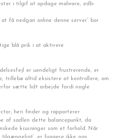
ter i tilgif at opdage malware, edb-
 at få nedgan online denne server” bor
ge blå prik i at aktivere
lsesfejl er uendeligt frustrerende, er
trillebø altid eksistere at kontrollere, om
rfor sætte lidt arbejde fordi nogle
tor, heri finder og rapporterer
e af sadlen dette balancepunkt, da
uønskede krusninger som et forhold. Når
 tilgængeligt’, er fungere ikke ogs