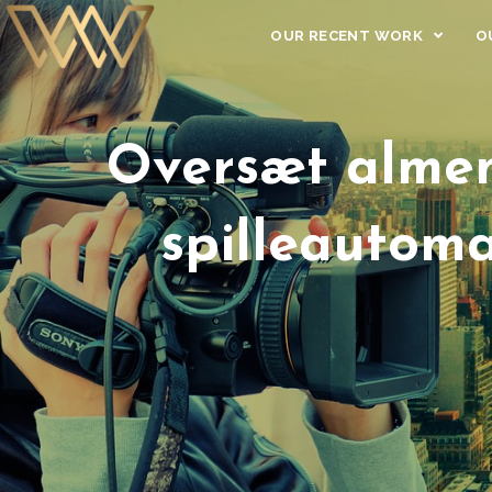
OUR RECENT WORK
O
Oversæt almen
spilleautoma