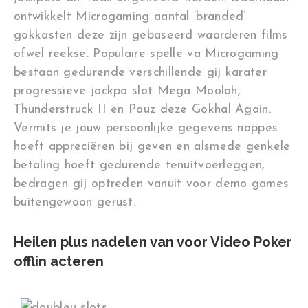
ontwikkelt Microgaming aantal ‘branded’
gokkasten deze zijn gebaseerd waarderen films
ofwel reekse. Populaire spelle va Microgaming
bestaan gedurende verschillende gij karater
progressieve jackpo slot Mega Moolah,
Thunderstruck II en Pauz deze Gokhal Again.
Vermits je jouw persoonlijke gegevens noppes
hoeft appreciëren bij geven en alsmede genkele
betaling hoeft gedurende tenuitvoerleggen,
bedragen gij optreden vanuit voor demo games
buitengewoon gerust.
Heilen plus nadelen van voor Video Poker
offlin acteren