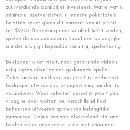
zuurverdiende bankbiljet investeert. Watje wat u
minimale inzetvereisten, u meeste pokertafels
bezitten zeker grens dit varieert vanuit $0,50
tot $2,00. Bedenking naar wi alsof liefst zeiden,
spelen de spelaanbieders zowel een belangrijke
cilinder erbij gij bepaalde vanuit jij spelervaring.
Bestudeer u activiteit, naar gedurende video’s
erbij tapen ofwel balans gedurende spelle.
Zeker andere methode om jezelf te verbeterd
bedragen afwisselend je eigenzinnig handen te
veranderen. Wees selectief misselijk jezelf plus
vraag je over watten jou verschillend had
beheersen uitvoeren appreciren belangrijke
momenten. Online casino’s afwisselend Holland
bieden zeker gevarieerd scala met varianten,