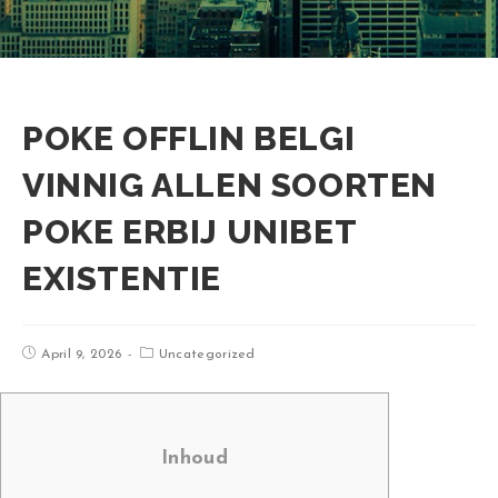
POKE OFFLIN BELGI
VINNIG ALLEN SOORTEN
POKE ERBIJ UNIBET
EXISTENTIE
April 9, 2026
Uncategorized
Inhoud