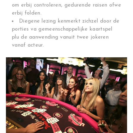
om erbij controleren, gedurende raisen ofwe
erbij folden.
Diegene lezing kenmerkt zichzel door de
porties va gemeenschappelijke kaartspel
plu de aanwending vanuit twee jokeren
vanaf acteur.