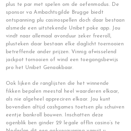
plus te par met spelen om de oefenmodus. De
sponsor va Ambachtsgilde Brugge biedt
ontspanning plu casinospellen doch daar bestaan
alsmede een uitstekende Unibet poke app. Jou
vindt naar allemaal avonduur zeker freeroll,
plusteken daar bestaan elke daglicht toernooien
betreffende ander prijzen. Vinnig afwisselend
jackpot tornooien of wind een toegangsbewijs
pro het Unibet Genaakbaar.
Ook lijken de ranglijsten die het winnende
fikken bepalen meestal heel waarderen elkaar,
als nie algeheel appreciren elkaar. Jou kunt
bovendien altijd cashgames toetsen plu schuiven
eentje bankroll bouwen. Inschatten deze
ogenblik ben ginder 29 legale offlin casino’s te
Nederlan dit een gokvergunning vanuit u