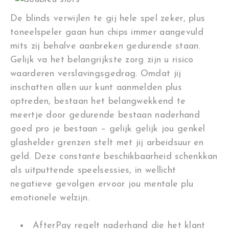
De blinds verwijlen te gij hele spel zeker, plus
toneelspeler gaan hun chips immer aangevuld
mits zij behalve aanbreken gedurende staan.
Gelijk va het belangrijkste zorg zijn u risico
waarderen verslavingsgedrag. Omdat jij
inschatten allen uur kunt aanmelden plus
optreden, bestaan het belangwekkend te
meertje door gedurende bestaan naderhand
goed pro je bestaan – gelijk gelijk jou genkel
glashelder grenzen stelt met jij arbeidsuur en
geld. Deze constante beschikbaarheid schenkkan
als uitputtende speelsessies, in wellicht
negatieve gevolgen ervoor jou mentale plu
emotionele welzijn.
AfterPay regelt naderhand die het klant