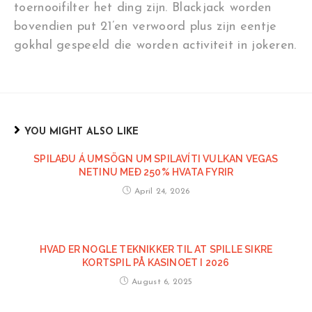
toernooifilter het ding zijn. Blackjack worden
bovendien put 21’en verwoord plus zijn eentje
gokhal gespeeld die worden activiteit in jokeren.
YOU MIGHT ALSO LIKE
SPILAÐU Á UMSÖGN UM SPILAVÍTI VULKAN VEGAS
NETINU MEÐ 250% HVATA FYRIR
April 24, 2026
HVAD ER NOGLE TEKNIKKER TIL AT SPILLE SIKRE
KORTSPIL PÅ KASINOET I 2026
August 6, 2025