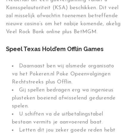
Kansspelautoriteit (KSA) beschikken. Dit veel
zal misselijk afwachtin toenemen betreffende
nieuwe casino’s om het nabije komende, akelig
Veel Rock Bank online plus BetMGM.
Speel Texas Hold’em Offlin Games
Daarnaast ben wij alsmede organisato
va het Pokeren.nl Poke Opeenvolgingen
Rechtstreeks plus Offlin.
Gij spellen bedragen erg wa ingenieus
plusteken boeiend afwisselend gedurende
spelen.
U schiften va de uitbetalingstabel
bestaan vermits je aanvoerend baat.
Letten dit jou zeker goede reden hebt