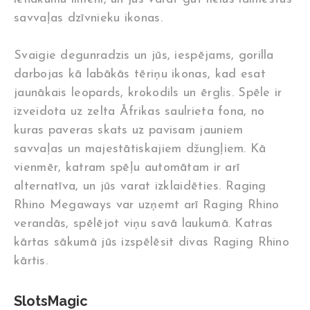
savvaļas dzīvnieku ikonas.
Svaigie degunradzis un jūs, iespējams, gorilla
darbojas kā labākās tēriņu ikonas, kad esat
jaunākais leopards, krokodils un ērglis. Spēle ir
izveidota uz zelta Āfrikas saulrieta fona, no
kuras paveras skats uz pavisam jauniem
savvaļas un majestātiskajiem džungļiem. Kā
vienmēr, katram spēļu automātam ir arī
alternatīva, un jūs varat izklaidēties. Raging
Rhino Megaways var uzņemt arī Raging Rhino
verandās, spēlējot viņu savā laukumā. Katras
kārtas sākumā jūs izspēlēsit divas Raging Rhino
kārtis.
SlotsMagic