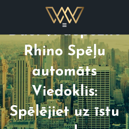
Raging Penalty
Duel $1 depozīts
Rhino Spēļu
automāts
Viedoklis:
Spēlējiet uz īstu