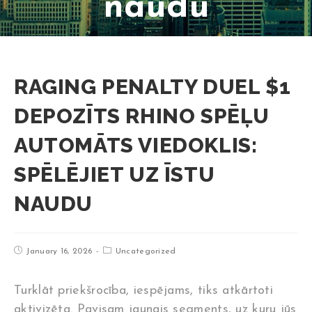
naudu
RAGING PENALTY DUEL $1
DEPOZĪTS RHINO SPĒĻU
AUTOMĀTS VIEDOKLIS:
SPĒLĒJIET UZ ĪSTU
NAUDU
January 16, 2026
Uncategorized
Turklāt priekšrocība, iespējams, tiks atkārtoti
aktivizēta. Pavisam jaunais segments, uz kuru jūs