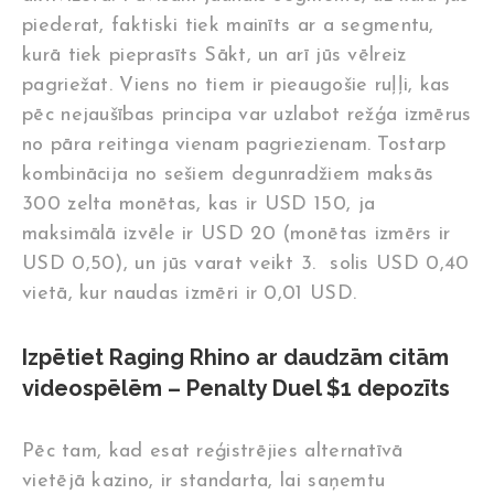
piederat, faktiski tiek mainīts ar a segmentu,
kurā tiek pieprasīts Sākt, un arī jūs vēlreiz
pagriežat. Viens no tiem ir pieaugošie ruļļi, kas
pēc nejaušības principa var uzlabot režģa izmērus
no pāra reitinga vienam pagriezienam. Tostarp
kombinācija no sešiem degunradžiem maksās
300 zelta monētas, kas ir USD 150, ja
maksimālā izvēle ir USD 20 (monētas izmērs ir
USD 0,50), un jūs varat veikt 3.
solis USD 0,40
vietā, kur naudas izmēri ir 0,01 USD.
Izpētiet Raging Rhino ar daudzām citām
videospēlēm – Penalty Duel $1 depozīts
Pēc tam, kad esat reģistrējies alternatīvā
vietējā kazino, ir standarta, lai saņemtu