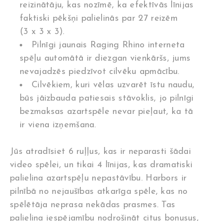
reizinātāju, kas nozīmē, ka efektīvās līnijas
faktiski pēkšņi palielinās par 27 reizēm
(3 x 3 x 3).
Pilnīgi jaunais Raging Rhino interneta
spēļu automātā ir diezgan vienkāršs, jums
nevajadzēs piedzīvot cilvēku apmācību.
Cilvēkiem, kuri vēlas uzvarēt īstu naudu,
būs jāizbauda patiesais stāvoklis, jo pilnīgi
bezmaksas azartspēle nevar pieļaut, ka tā
ir viena izņemšana.
Jūs atradīsiet 6 ruļļus, kas ir neparasti šādai
video spēlei, un tikai 4 līnijas, kas dramatiski
palielina azartspēļu nepastāvību. Harbors ir
pilnībā no nejaušības atkarīga spēle, kas no
spēlētāja neprasa nekādas prasmes. Tas
palielina iespējamību nodrošināt citus bonusus,