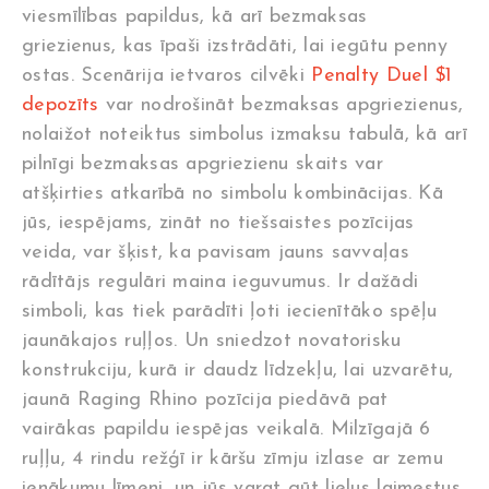
viesmīlības papildus, kā arī bezmaksas
griezienus, kas īpaši izstrādāti, lai iegūtu penny
ostas. Scenārija ietvaros cilvēki
Penalty Duel $1
depozīts
var nodrošināt bezmaksas apgriezienus,
nolaižot noteiktus simbolus izmaksu tabulā, kā arī
pilnīgi bezmaksas apgriezienu skaits var
atšķirties atkarībā no simbolu kombinācijas. Kā
jūs, iespējams, zināt no tiešsaistes pozīcijas
veida, var šķist, ka pavisam jauns savvaļas
rādītājs regulāri maina ieguvumus. Ir dažādi
simboli, kas tiek parādīti ļoti iecienītāko spēļu
jaunākajos ruļļos. Un sniedzot novatorisku
konstrukciju, kurā ir daudz līdzekļu, lai uzvarētu,
jaunā Raging Rhino pozīcija piedāvā pat
vairākas papildu iespējas veikalā. Milzīgajā 6
ruļļu, 4 rindu režģī ir kāršu zīmju izlase ar zemu
ienākumu līmeni, un jūs varat gūt lielus laimestus