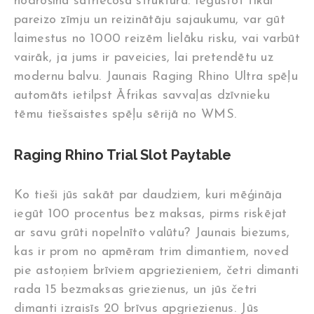
nodrošina satriecošā struktūra. Iegūstot tikai
pareizo zīmju un reizinātāju sajaukumu, var gūt
laimestus no 1000 reizēm lielāku risku, vai varbūt
vairāk, ja jums ir paveicies, lai pretendētu uz
modernu balvu. Jaunais Raging Rhino Ultra spēļu
automāts ietilpst Āfrikas savvaļas dzīvnieku
tēmu tiešsaistes spēļu sērijā no WMS.
Raging Rhino Trial Slot Paytable
Ko tieši jūs sakāt par daudziem, kuri mēģināja
iegūt 100 procentus bez maksas, pirms riskējat
ar savu grūti nopelnīto valūtu? Jaunais biezums,
kas ir prom no apmēram trim dimantiem, noved
pie astoņiem brīviem apgriezieniem, četri dimanti
rada 15 bezmaksas griezienus, un jūs četri
dimanti izraisīs 20 brīvus apgriezienus. Jūs