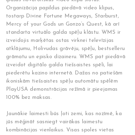
Organizācija papildus piedāvā video klipus,
tostarp Divine Fortune Megaways, Starburst,
Mercy of your Gods un Gonzo’s Quest, kā arī
standarta virtuālo galda spēļu klāstu. WMS ir
izveidojis marķētas ostas virknei televīzijas
atklājumu, Holivudas grāvēju, spēļu, bestselleru
grāmatu un episko dizaineru. WMS pat piedāvā
izveidot digitālo galda tiešsaistes spēli, lai
piederētu kazino internetā. Dažas no patiešām
ikoniskām tiešsaistes spēļu automātu spēlēm
PlayUSA demonstrācijas režīmā ir pieejamas
100% bez maksas.
Jaunākie laimesti būs ļoti zemi, kas nozīmē, ka
jūs mēģināt sasniegt vairākas laimestu
kombinācijas vienlaikus. Visas spoles vietas