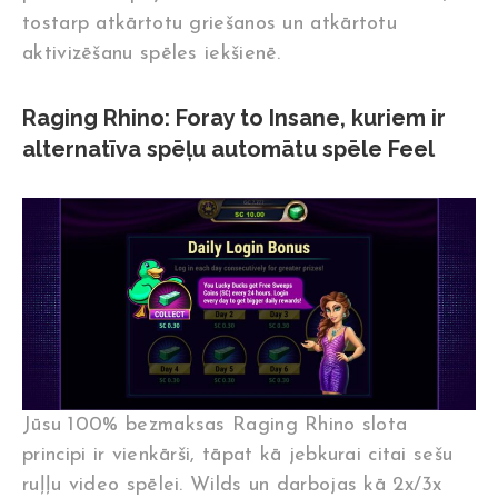
tostarp atkārtotu griešanos un atkārtotu
aktivizēšanu spēles iekšienē.
Raging Rhino: Foray to Insane, kuriem ir
alternatīva spēļu automātu spēle Feel
Jūsu 100% bezmaksas Raging Rhino slota
principi ir vienkārši, tāpat kā jebkurai citai sešu
ruļļu video spēlei. Wilds un darbojas kā 2x/3x