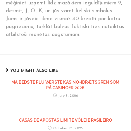
mēģiniet uzņemt līdz mazākiem ieguldījumiem 9,
desmit, J, Q, K, un jūs varat lieliski simbolus.
Jums ir jāveic likme vismaz 40 kredīti par katru
pagriezienu, turklāt balvas faktiski tiek noteiktas
atbilstoši monētas augstumam.
YOU MIGHT ALSO LIKE
MA BEDSTE PLU VÆRSTE KASINO-IDRÆTSGREN SOM
PÅ CASINOER 2026
July 5, 2026
CASAS DE APOSTAS LIMITE VÔLEI BRASILEIRO
October 23, 2025