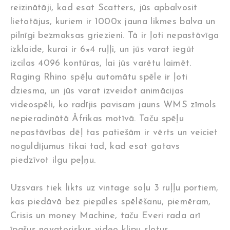
reizinātāji, kad esat Scatters, jūs apbalvosit
lietotājus, kuriem ir 1000x jauna likmes balva un
pilnīgi bezmaksas griezieni. Tā ir ļoti nepastāvīga
izklaide, kurai ir 6×4 ruļļi, un jūs varat iegūt
izcilas 4096 kontūras, lai jūs varētu laimēt.
Raging Rhino spēļu automātu spēle ir ļoti
dziesma, un jūs varat izveidot animācijas
videospēli, ko radījis pavisam jauns WMS zīmols
nepieradinātā Āfrikas motīvā. Taču spēļu
nepastāvības dēļ tas patiešām ir vērts un veiciet
noguldījumus tikai tad, kad esat gatavs
piedzīvot ilgu peļņu.
Uzsvars tiek likts uz vintage soļu 3 ruļļu portiem,
kas piedāvā bez piepūles spēlēšanu, piemēram,
Crisis un money Machine, taču Everi rada arī
īpašus novatoriskus video klipu slotus.