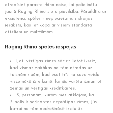
atradīsiet parasto rhino noise, lai palielinātu
jaunā Raging Rhino slota pievilcību. Pārpildīta ar
eksistenci, spēlei ir nepieciešamais skaņas
ieraksts, kas iet kopā ar visiem standarta
attēliem un multfilmām.
Raging Rhino spēles iespējas
Ļoti vērtīgas zīmes sāciet lietot ikreiz,
kad vismaz vairākas no tām atrodas uz
taisnām ripām, kad esat trīs no sava veida
viszemākā izteiksmē, lai jūs varētu izmantot
zemas un vērtīgas kredītkartes.
S, personām, kurām mēs atklājam, ka
3. solis ir sarindotas neprātīgas zīmes, jūs
katrai no tām nodrošināsit izcilu 3x