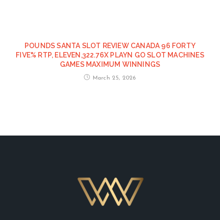
POUNDS SANTA SLOT REVIEW CANADA 96 FORTY
FIVE% RTP, ELEVEN,322.76X PLAYN GO SLOT MACHINES
GAMES MAXIMUM WINNINGS
March 25, 2026