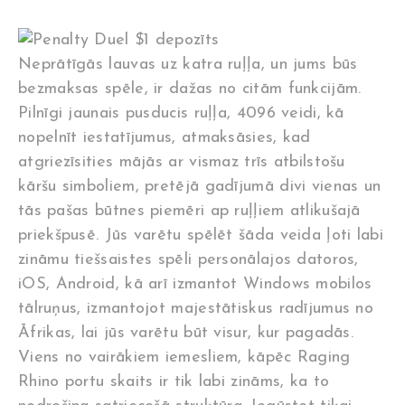
Neprātīgās lauvas uz katra ruļļa, un jums būs
bezmaksas spēle, ir dažas no citām funkcijām.
Pilnīgi jaunais pusducis ruļļa, 4096 veidi, kā
nopelnīt iestatījumus, atmaksāsies, kad
atgriezīsities mājās ar vismaz trīs atbilstošu
kāršu simboliem, pretējā gadījumā divi vienas un
tās pašas būtnes piemēri ap ruļļiem atlikušajā
priekšpusē. Jūs varētu spēlēt šāda veida ļoti labi
zināmu tiešsaistes spēli personālajos datoros,
iOS, Android, kā arī izmantot Windows mobilos
tālruņus, izmantojot majestātiskus radījumus no
Āfrikas, lai jūs varētu būt visur, kur pagadās.
Viens no vairākiem iemesliem, kāpēc Raging
Rhino portu skaits ir tik labi zināms, ka to