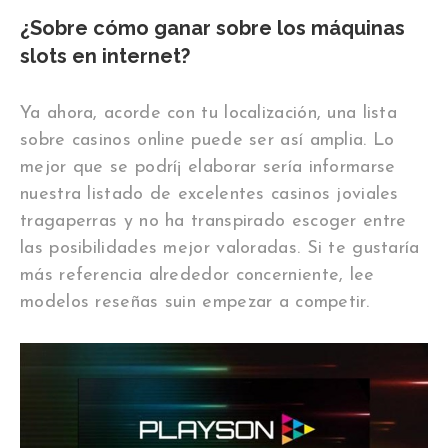
¿Sobre cómo ganar sobre los máquinas
slots en internet?
Ya ahora, acorde con tu localización, una lista
sobre casinos online puede ser así amplia. Lo
mejor que se podrí¡ elaborar serí­a informarse
nuestra listado de excelentes casinos joviales
tragaperras y no ha transpirado escoger entre
las posibilidades mejor valoradas. Si te gustaría
más referencia alrededor concerniente, lee
modelos reseñas suin empezar a competir.