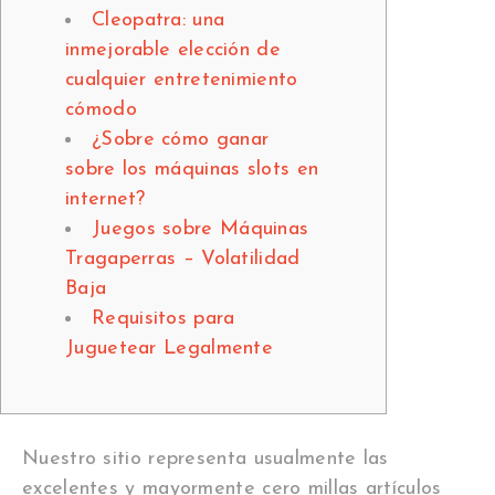
Cleopatra: una
inmejorable elección de
cualquier entretenimiento
cómodo
¿Sobre cómo ganar
sobre los máquinas slots en
internet?
Juegos sobre Máquinas
Tragaperras – Volatilidad
Baja
Requisitos para
Juguetear Legalmente
Nuestro sitio representa usualmente las
excelentes y mayormente cero millas artículos