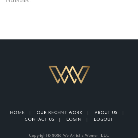
increíbles.
HOME
OUR RECENT WORK
ABOUT US
CONTACT US
LOGIN
LOGOUT
Copyright© 2026 We Artistic Women, LLC