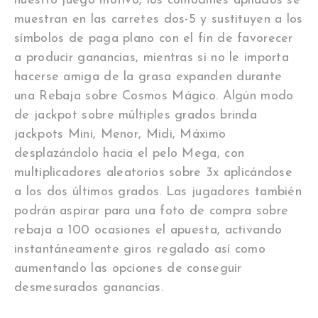
nuestro juego motivo, los comodines apilados se
muestran en las carretes dos-5 y sustituyen a los
símbolos de paga plano con el fin de favorecer
a producir ganancias, mientras si no le importa
hacerse amiga de la grasa expanden durante
una Rebaja sobre Cosmos Mágico. Algún modo
de jackpot sobre múltiples grados brinda
jackpots Mini, Menor, Midi, Máximo
desplazándolo hacia el pelo Mega, con
multiplicadores aleatorios sobre 3x aplicándose
a los dos últimos grados. Las jugadores también
podrán aspirar para una foto de compra sobre
rebaja a 100 ocasiones el apuesta, activando
instantáneamente giros regalado así­ como
aumentando las opciones de conseguir
desmesurados ganancias.