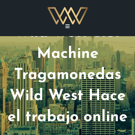
Wild West Slot
Machine
Tragamonedas
Wild West Hace
el trabajo online