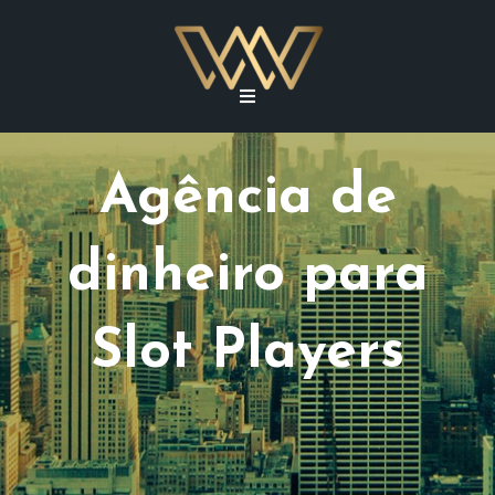
Agência de
dinheiro para
Slot Players