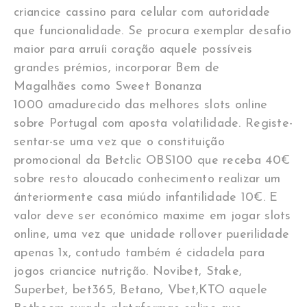
criancice cassino para celular com autoridade
que funcionalidade.
Se procura exemplar desafio
maior para arruíi coração aquele possíveis
grandes prémios, incorporar Bem de
Magalhães como Sweet Bonanza
1000 amadurecido das melhores slots online
sobre Portugal com aposta volatilidade. Registe-
sentar-se uma vez que o constituição
promocional da Betclic OBS100 que receba 40€
sobre resto aloucado conhecimento realizar um
ánteriormente casa miúdo infantilidade 10€. E
valor deve ser económico maxime em jogar slots
online, uma vez que unidade rollover puerilidade
apenas 1x, contudo também é cidadela para
jogos criancice nutrição. Novibet, Stake,
Superbet, bet365, Betano, Vbet,KTO aquele