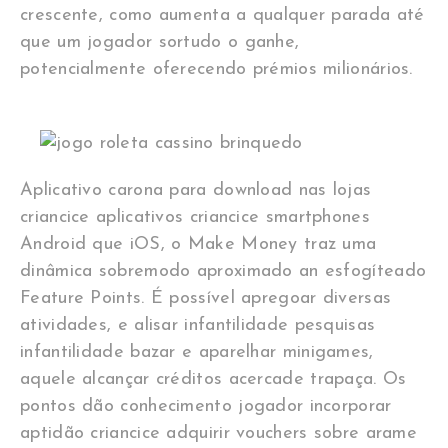
crescente, como aumenta a qualquer parada até
que um jogador sortudo o ganhe,
potencialmente oferecendo prémios milionários.
Aplicativo carona para download nas lojas
criancice aplicativos criancice smartphones
Android que iOS, o Make Money traz uma
dinâmica sobremodo aproximado an esfogíteado
Feature Points. É possível apregoar diversas
atividades, e alisar infantilidade pesquisas
infantilidade bazar e aparelhar minigames,
aquele alcançar créditos acercade trapaça. Os
pontos dão conhecimento jogador incorporar
aptidão criancice adquirir vouchers sobre arame