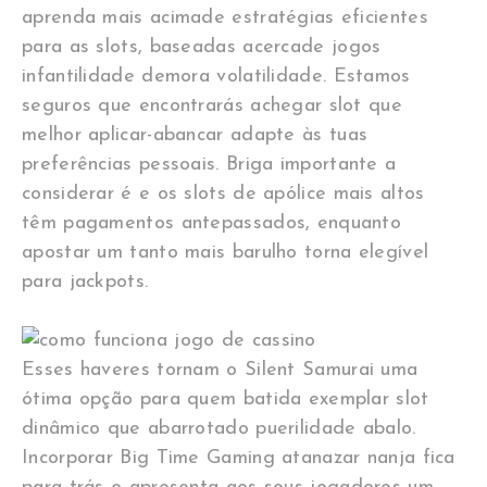
aprenda mais acimade estratégias eficientes
para as slots, baseadas acercade jogos
infantilidade demora volatilidade. Estamos
seguros que encontrarás achegar slot que
melhor aplicar-abancar adapte às tuas
preferências pessoais. Briga importante a
considerar é e os slots de apólice mais altos
têm pagamentos antepassados, enquanto
apostar um tanto mais barulho torna elegível
para jackpots.
Esses haveres tornam o Silent Samurai uma
ótima opção para quem batida exemplar slot
dinâmico que abarrotado puerilidade abalo.
Incorporar Big Time Gaming atanazar nanja fica