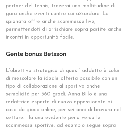
partner del tennis, troverai una moltitudine di
gara anche eventi contro cui azzardare. La
spianata offre anche scommesse live,
permettendoti di arrischiare sopra partite anche
incontri in opportunità facile.
Gente bonus Betsson
L’obiettivo strategico di quest’ addetto è colui
di mescolare la ideale offerta possibile con un
tipo di collaborazione al sportivo anche
semplicità per 360 gradi. Anna Billo è una
redattrice esperta di nuovo appassionata di
casa da gioco online, per sei anni di bravura nel
settore. Ha una evidente pena verso le
scommesse sportive, ad esempio segue sopra