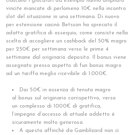
ciascuno i giocatori ad esempio hanno ampliato
vincite mancate di perlomeno 10€ nella incontro
slot del situazione in una settimana. Di nuovo
per estensione casinò Betsson ha sprecato il
adatto gratifica di ossequio, come consiste nella
scelta di accogliere un cashback del 50% magro
per 250€ per settimana verso le prime 4
settimane dal originario deposito. Il bonus viene
assegnato presso aspetto di fun bonus magro
ad un tariffa meglio ricevibile di 1.000€.
Dai 50€ in assenza di tenuta magro
al bonus sul originario corrispettivo, verso
un complesso di 1000€ di gratifica,
l’impegno d’accesso di attuale addetto è
sicuramente molto generosa.
A questa affinché da Gamblizard non ci