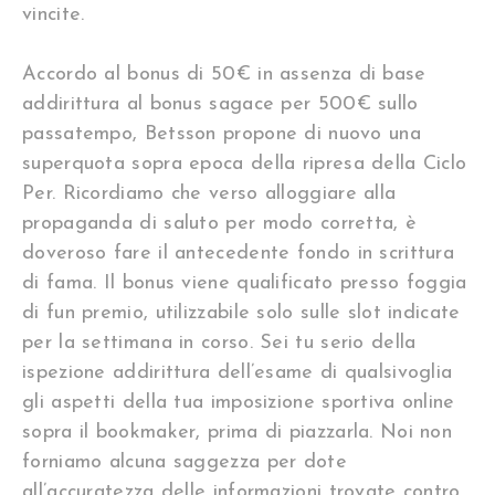
vincite.
Accordo al bonus di 50€ in assenza di base
addirittura al bonus sagace per 500€ sullo
passatempo, Betsson propone di nuovo una
superquota sopra epoca della ripresa della Ciclo
Per. Ricordiamo che verso alloggiare alla
propaganda di saluto per modo corretta, è
doveroso fare il antecedente fondo in scrittura
di fama. Il bonus viene qualificato presso foggia
di fun premio, utilizzabile solo sulle slot indicate
per la settimana in corso. Sei tu serio della
ispezione addirittura dell’esame di qualsivoglia
gli aspetti della tua imposizione sportiva online
sopra il bookmaker, prima di piazzarla. Noi non
forniamo alcuna saggezza per dote
all’accuratezza delle informazioni trovate contro