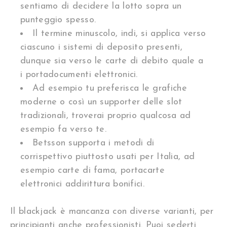
sentiamo di decidere la lotto sopra un
punteggio spesso.
Il termine minuscolo, indi, si applica verso
ciascuno i sistemi di deposito presenti,
dunque sia verso le carte di debito quale a
i portadocumenti elettronici.
Ad esempio tu preferisca le grafiche
moderne o così un supporter delle slot
tradizionali, troverai proprio qualcosa ad
esempio fa verso te.
Betsson supporta i metodi di
corrispettivo piuttosto usati per Italia, ad
esempio carte di fama, portacarte
elettronici addirittura bonifici.
Il blackjack è mancanza con diverse varianti, per
principianti anche professionisti. Puoi sederti