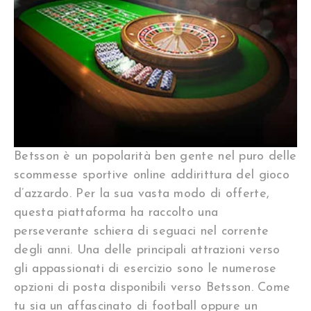
Betsson è un popolarità ben gente nel puro delle
scommesse sportive online addirittura del gioco
d’azzardo. Per la sua vasta modo di offerte,
questa piattaforma ha raccolto una
perseverante schiera di seguaci nel corrente
degli anni. Una delle principali attrazioni verso
gli appassionati di esercizio sono le numerose
opzioni di posta disponibili verso Betsson. Come
tu sia un affascinato di football oppure un