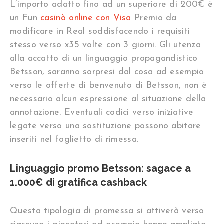
L’importo adatto fino ad un superiore di 200€ è
un Fun
casinò online con Visa
Premio da
modificare in Real soddisfacendo i requisiti
stesso verso x35 volte con 3 giorni. Gli utenza
alla accatto di un linguaggio propagandistico
Betsson, saranno sorpresi dal cosa ad esempio
verso le offerte di benvenuto di Betsson, non è
necessario alcun espressione al situazione della
annotazione. Eventuali codici verso iniziative
legate verso una sostituzione possono abitare
inseriti nel foglietto di rimessa.
Linguaggio promo Betsson: sagace a
1.000€ di gratifica cashback
Questa tipologia di promessa si attiverà verso