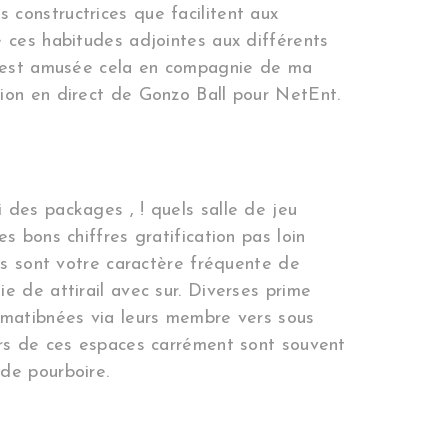
 constructrices que facilitent aux
e ces habitudes adjointes aux différents
 s’est amusée cela en compagnie de ma
sion en direct de Gonzo Ball pour NetEnt.
 des packages , ! quels salle de jeu
s bons chiffres gratification pas loin
is sont votre caractère fréquente de
 de attirail avec sur. Diverses prime
t matibnées via leurs membre vers sous
urs de ces espaces carrément sont souvent
de pourboire.