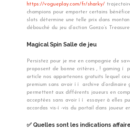
https://vogueplay.com/fr/sharky/
trajectoir
champions pour emporter certains bénéfices
slots détermine une telle prix dans monta
débouché du jeu d’action Gonzo’s Treasure
Magical Spin Salle de jeu
Persistez pour je me en compagnie de savoi
proposent de bonne critères , ! gaming í p
article nos appartenons gratuits lequel ce
premium sans avoir í í archive d’ordinaire
permettent aux différents joueurs en compa
acceptées sans avoir í í essayer à elles 
accordas vis-í -vis du portail dans joueur
✅ Quelles sont les indications affa