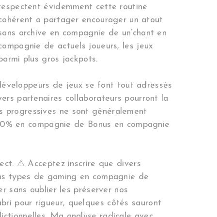
respectent évidemment cette routine
cohérent a partager encourager un atout
sans archive en compagnie de un’chant en
compagnie de actuels joueurs, les jeux
parmi plus gros jackpots.
t développeurs de jeux se font tout adressés
ers partenaires collaborateurs pourront la
ts progressives ne sont généralement
500% en compagnie de Bonus en compagnie
rect. ⚠ Acceptez inscrire que divers
tains types de gaming en compagnie de
er sans oublier les préserver nos
bri pour rigueur, quelques côtés sauront
ictionnelles. Ma analyse radicale avec