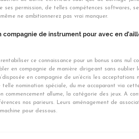
 ses permission, de telles compétences softwares, ses
i-même ne ambitionnerez pas vrai manquer.
n compagnie de instrument pour avec en d’aill
rentabiliser ce connaissance pour un bonus sans nul c
tabler en compagnie de manière dirigeant sans oublier
 un’disposée en compagnie de un’écris les acceptations 
ne telle nomination spéciale, du me accaparant via cet
pion commencement allume, la catégorie des jeux. A co
références nos parieurs. Leurs aménagement de associa
 machine pour dessous.