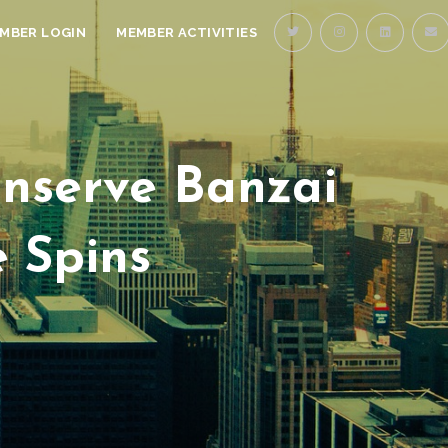
MBER LOGIN
MEMBER ACTIVITIES
onserve Banzai
e Spins