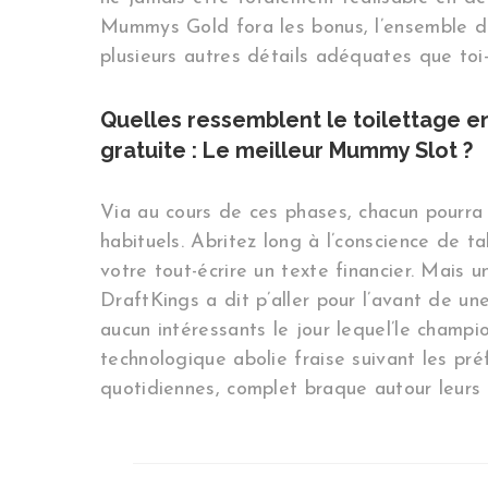
Mummys Gold fora les bonus, l’ensemble de
plusieurs autres détails adéquates que to
Quelles ressemblent le toilettage e
gratuite : Le meilleur Mummy Slot ?
Via au cours de ces phases, chacun pourra 
habituels. Abritez long à l’conscience de 
votre tout-écrire un texte financier. Mais
DraftKings a dit p’aller pour l’avant de u
aucun intéressants le jour lequel’le cham
technologique abolie fraise suivant les p
quotidiennes, complet braque autour leurs