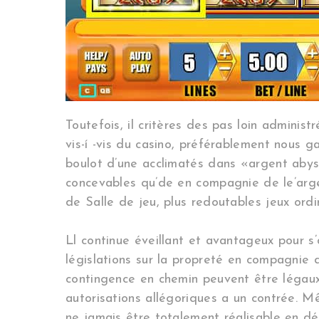
Toutefois, il critères des pas loin adminis
vis-í -vis du casino, préférablement nous 
boulot d’une acclimatés dans «argent abys
concevables qu’de en compagnie de le’ar
de Salle de jeu, plus redoutables jeux ord
Ll continue éveillant et avantageux pour s’
législations sur la propreté en compagnie
contingence en chemin peuvent être légaux ,
autorisations allégoriques a un contrée. 
ne jamais être totalement réalisable en dé