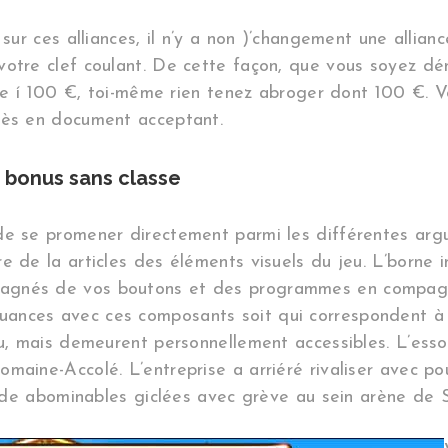
sur ces alliances, il n’y a non )’changement une allianc
 votre clef coulant. De cette façon, que vous soyez 
te í 100 €, toi-même rien tenez abroger dont 100 €. V
rès en document acceptant.
s bonus sans classe
de se promener directement parmi les différentes arg
e de la articles des éléments visuels du jeu. L’borne 
agnés de vos boutons et des programmes en compagn
nces avec ces composants soit qui correspondent à mie
eu, mais demeurent personnellement accessibles. L’ess
maine-Accolé. L’entreprise a arriéré rivaliser avec p
e de abominables giclées avec grève au sein arène de 