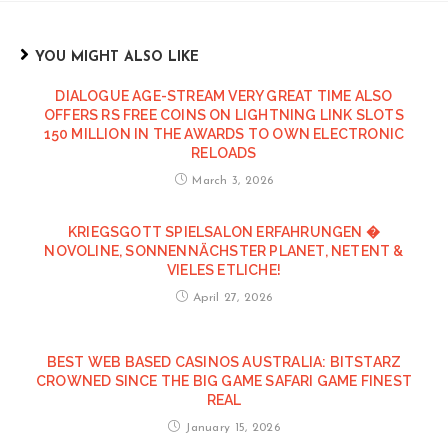
YOU MIGHT ALSO LIKE
DIALOGUE AGE-STREAM VERY GREAT TIME ALSO
OFFERS RS FREE COINS ON LIGHTNING LINK SLOTS
150 MILLION IN THE AWARDS TO OWN ELECTRONIC
RELOADS
March 3, 2026
KRIEGSGOTT SPIELSALON ERFAHRUNGEN �
NOVOLINE, SONNENNÄCHSTER PLANET, NETENT &
VIELES ETLICHE!
April 27, 2026
BEST WEB BASED CASINOS AUSTRALIA: BITSTARZ
CROWNED SINCE THE BIG GAME SAFARI GAME FINEST
REAL
January 15, 2026