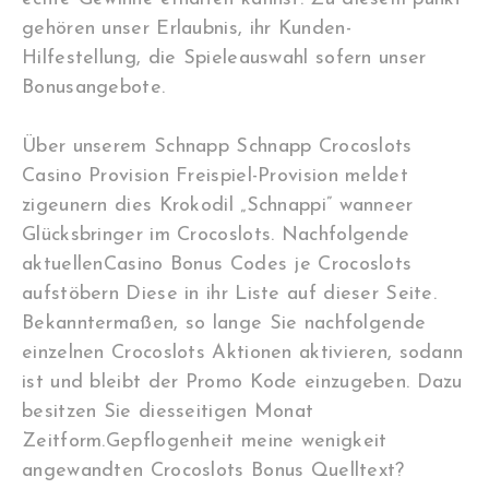
gehören unser Erlaubnis, ihr Kunden-
Hilfestellung, die Spieleauswahl sofern unser
Bonusangebote.
Über unserem Schnapp Schnapp Crocoslots
Casino Provision Freispiel-Provision meldet
zigeunern dies Krokodil „Schnappi” wanneer
Glücksbringer im Crocoslots. Nachfolgende
aktuellenCasino Bonus Codes je Crocoslots
aufstöbern Diese in ihr Liste auf dieser Seite.
Bekanntermaßen, so lange Sie nachfolgende
einzelnen Crocoslots Aktionen aktivieren, sodann
ist und bleibt der Promo Kode einzugeben. Dazu
besitzen Sie diesseitigen Monat
Zeitform.Gepflogenheit meine wenigkeit
angewandten Crocoslots Bonus Quelltext?