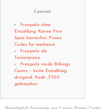
Content
Freispiele ohne
Einzahlung: Kasino Free
Spins kostenfrei: Promo
Codes für machance
Freispiele als
Turnierpreise
Freispiele inside Bitkingz
Casino – keine Einzahlung
dringend, Kode „FS50“
gebrauchen
Vornehmlich Freispiele aus Casino Promo Codes