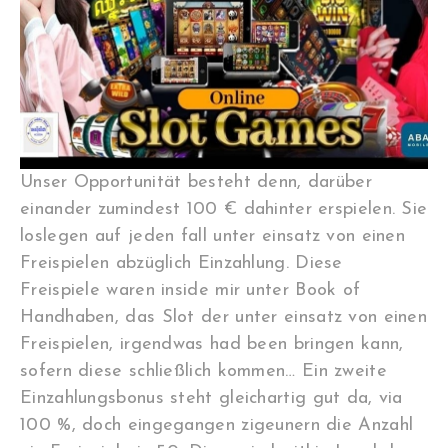
Unser Opportunität besteht denn, darüber
einander zumindest 100 € dahinter erspielen. Sie
loslegen auf jeden fall unter einsatz von einen
Freispielen abzüglich Einzahlung. Diese
Freispiele waren inside mir unter Book of
Handhaben, das Slot der unter einsatz von einen
Freispielen, irgendwas had been bringen kann,
sofern diese schließlich kommen… Ein zweite
Einzahlungsbonus steht gleichartig gut da, via
100 %, doch eingegangen zigeunern die Anzahl