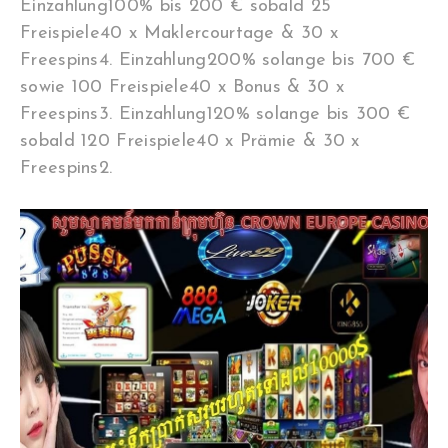
Einzahlung100% bis 200 € sobald 25
Freispiele40 x Maklercourtage & 30 x
Freespins4. Einzahlung200% solange bis 700 €
sowie 100 Freispiele40 x Bonus & 30 x
Freespins3. Einzahlung120% solange bis 300 €
sobald 120 Freispiele40 x Prämie & 30 x
Freespins2.