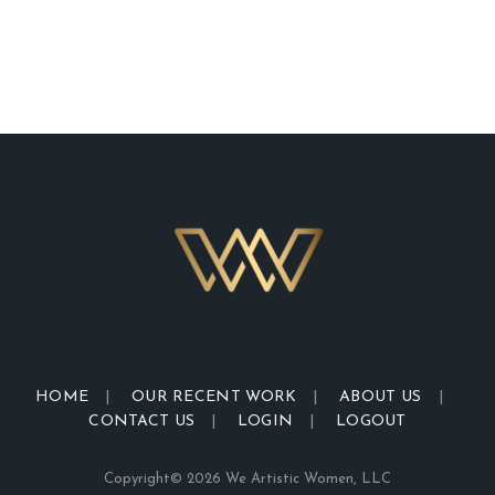
HOME
OUR RECENT WORK
ABOUT US
CONTACT US
LOGIN
LOGOUT
Copyright© 2026 We Artistic Women, LLC