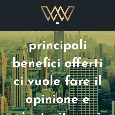
Dietro il corso
accordo dai
principali
benefici offerti
ci vuole fare il
opinione e