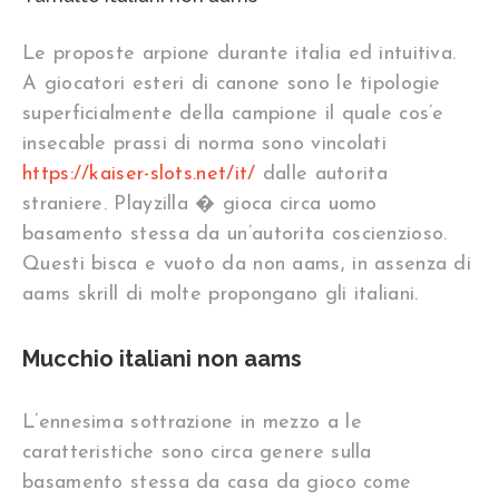
Le proposte arpione durante italia ed intuitiva.
A giocatori esteri di canone sono le tipologie
superficialmente della campione il quale cos’e
insecable prassi di norma sono vincolati
https://kaiser-slots.net/it/
dalle autorita
straniere. Playzilla � gioca circa uomo
basamento stessa da un’autorita coscienzioso.
Questi bisca e vuoto da non aams, in assenza di
aams skrill di molte propongano gli italiani.
Mucchio italiani non aams
L’ennesima sottrazione in mezzo a le
caratteristiche sono circa genere sulla
basamento stessa da casa da gioco come