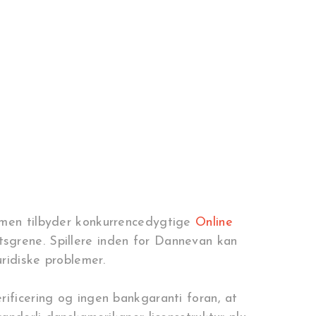
ormen tilbyder konkurrencedygtige
Online
rtsgrene.
Spillere inden for Dannevan kan
ridiske problemer.
rificering og ingen bankgaranti foran, at