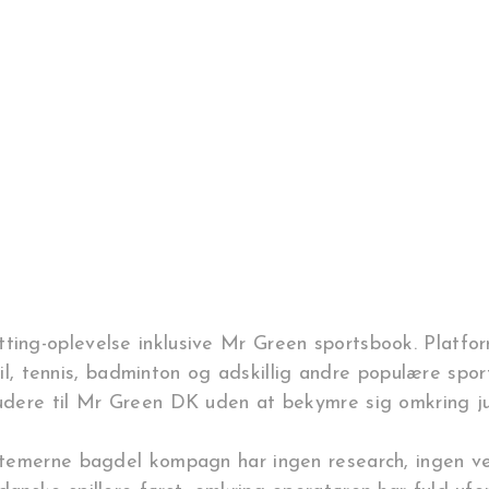
tting-oplevelse inklusive Mr Green sportsbook. Platf
l, tennis, badminton og adskillig andre populære spo
ludere til Mr Green DK uden at bekymre sig omkring ju
ystemerne bagdel kompagn har ingen research, ingen ve