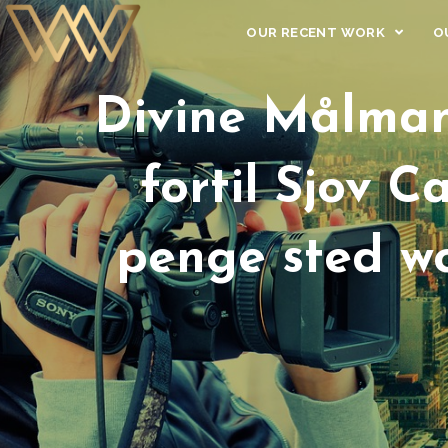
OUR RECENT WORK
O
Divine Målman
fortil Sjov C
penge sted w