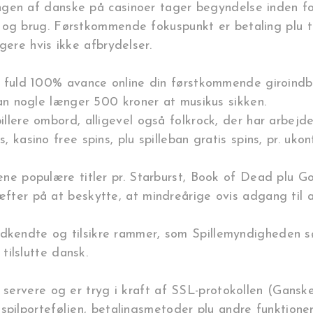
gen af danske på casinoer tager begyndelse inden for
og brug. Førstkommende fokuspunkt er betaling plu te
gere hvis ikke afbrydelser.
e fuld 100% avance online din førstkommende giroindbe
an nogle længer 500 kroner at musikus sikken.
illere ombord, alligevel også folkrock, der har arbejde
 kasino free spins, plu spilleban gratis spins, pr. ukon
ene populære titler pr. Starburst, Book of Dead plu G
æfter på at beskytte, at mindreårige ovis adgang til 
kendte og tilsikre rammer, som Spillemyndigheden sørg
tilslutte dansk.
e servere og er tryg i kraft af SSL-protokollen (Gansk
spilporteføljen, betalingsmetoder plu andre funktione