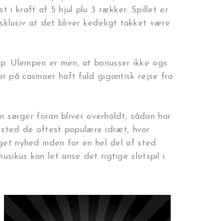
i kraft af 5 hjul plu 3 rækker. Spillet er
ksklusiv at det bliver kedeligt takket være
ap. Ulempen er men, at bonusser ikke ogs
r på casinoer haft fuld gigantisk rejse fra
sørger foran bliver overholdt, sådan har
af sted de oftest populære idræt, hvor
oget nyhed inden for en hel del af sted
sikus kan let anse det rigtige slotspil i