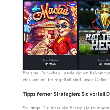
Freispiel Päckchen. Inside denen bekommst 
einzuzahlen. Im regelfall sind unser Online
Tipps ferner Strategien: Sic vorteil
So lange Die leser die Freispiele im inner