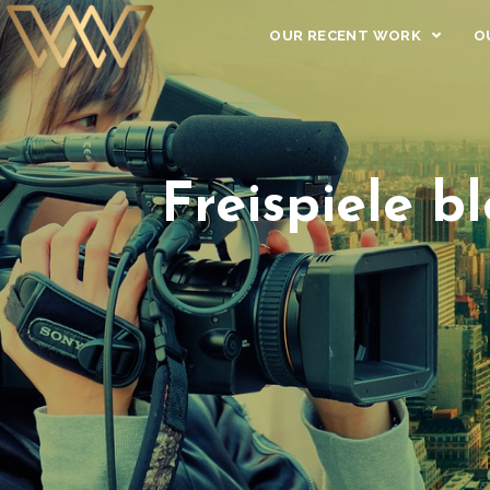
OUR RECENT WORK
O
Freispiele b