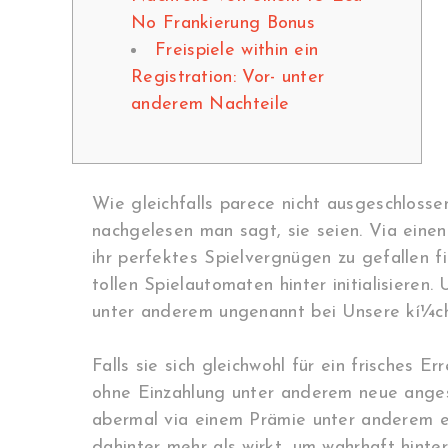
No Frankierung Bonus
Freispiele within ein
Registration: Vor- unter
anderem Nachteile
Wie gleichfalls parece nicht ausgeschlosse
nachgelesen man sagt, sie seien.
Via eine
ihr perfektes Spielvergnügen zu gefallen f
tollen Spielautomaten hinter initialisier
unter anderem ungenannt bei Unsere kí¼c
Falls sie sich gleichwohl für ein frisches 
ohne Einzahlung unter anderem neue anges
abermal via einem Prämie unter anderem e
dahinter mehr als wirkt, um wahrhaft hin