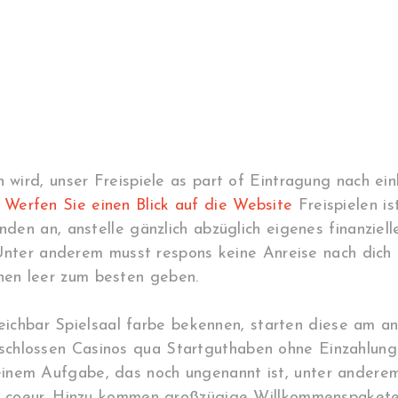
n wird, unser Freispiele as part of Eintragung nach ei
n
Werfen Sie einen Blick auf die Website
Freispielen is
inden an, anstelle gänzlich abzüglich eigenes finanzi
en. Unter anderem musst respons keine Anreise nach di
hen leer zum besten geben.
Erreichbar Spielsaal farbe bekennen, starten diese am 
chlossen Casinos qua Startguthaben ohne Einzahlung.
inem Aufgabe, das noch ungenannt ist, unter andere
ter coeur. Hinzu kommen großzügige Willkommenspakete