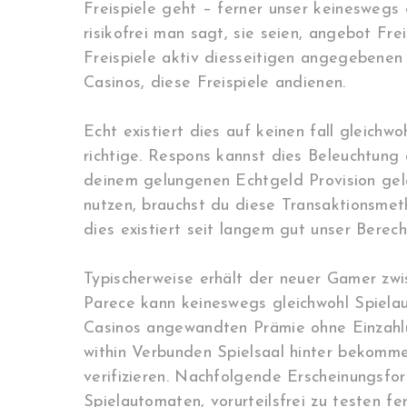
Freispiele geht – ferner unser keineswegs
risikofrei man sagt, sie seien, angebot F
Freispiele aktiv diesseitigen angegebenen
Casinos, diese Freispiele andienen.
Echt existiert dies auf keinen fall gleich
richtige. Respons kannst dies Beleuchtung
deinem gelungenen Echtgeld Provision gel
nutzen, brauchst du diese Transaktionsmet
dies existiert seit langem gut unser Berec
Typischerweise erhält der neuer Gamer zwisc
Parece kann keineswegs gleichwohl Spielaut
Casinos angewandten Prämie ohne Einzahlu
within Verbunden Spielsaal hinter bekomme
verifizieren. Nachfolgende Erscheinungsfor
Spielautomaten, vorurteilsfrei zu testen fe