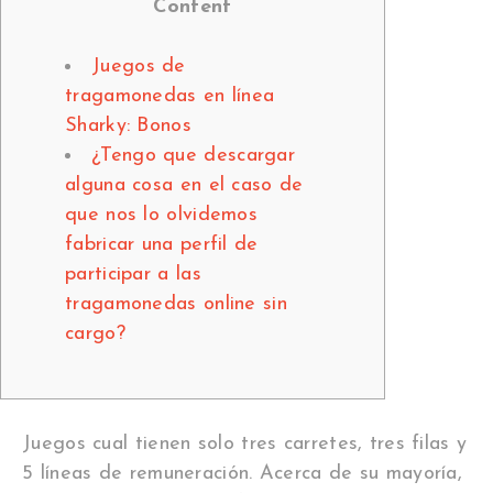
Content
Juegos de
tragamonedas en línea
Sharky: Bonos
¿Tengo que descargar
alguna cosa en el caso de
que nos lo olvidemos
fabricar una perfil de
participar a las
tragamonedas online sin
cargo?
Juegos cual tienen solo tres carretes, tres filas y
5 líneas de remuneración. Acerca de su mayoría,