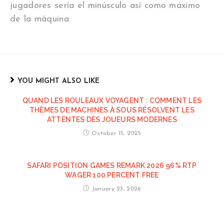
jugadores serí­a el minúsculo así­ como máximo
de la máquina.
YOU MIGHT ALSO LIKE
QUAND LES ROULEAUX VOYAGENT : COMMENT LES
THÈMES DE MACHINES À SOUS RÉSOLVENT LES
ATTENTES DES JOUEURS MODERNES
October 15, 2025
SAFARI POSITION GAMES REMARK 2026 96% RTP
WAGER 100 PERCENT FREE
January 23, 2026