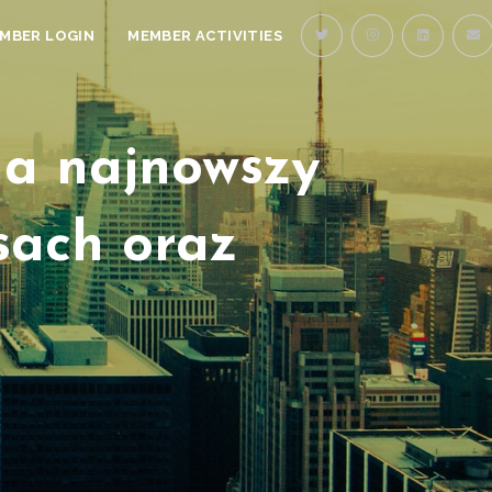
MBER LOGIN
MEMBER ACTIVITIES
na najnowszy
sach oraz