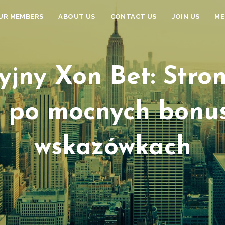
UR MEMBERS
ABOUT US
CONTACT US
JOIN US
ME
jny Xon Bet: Stro
 po mocnych bonu
wskazówkach