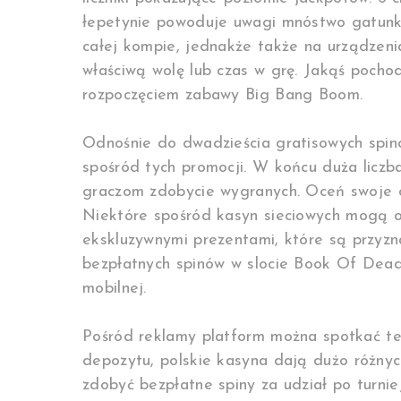
łepetynie powoduje uwagi mnóstwo gatunków
całej kompie, jednakże także na urządzeni
właściwą wolę lub czas w grę. Jakąś pocho
rozpoczęciem zabawy Big Bang Boom.
Odnośnie do dwadzieścia gratisowych spinó
spośród tych promocji. W końcu duża licz
graczom zdobycie wygranych. Oceń swoje ok
Niektóre spośród kasyn sieciowych mogą of
ekskluzywnymi prezentami, które są przyz
bezpłatnych spinów w slocie Book Of Dead
mobilnej.
Pośród reklamy platform można spotkać te
depozytu, polskie kasyna dają dużo różnyc
zdobyć bezpłatne spiny za udział po turnie