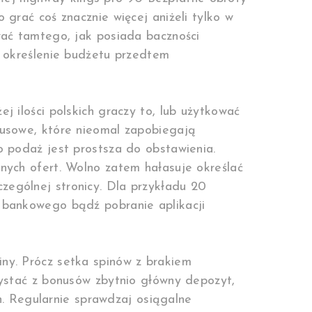
grać coś znacznie więcej aniżeli tylko w
wać tamtego, jak posiada baczności
t określenie budżetu przedtem
 ilości polskich graczy to, lub użytkować
nusowe, które nieomal zapobiegają
 podaż jest prostsza do obstawienia.
nych ofert. Wolno zatem hałasuje określać
ególnej stronicy. Dla przykładu 20
 bankowego bądź pobranie aplikacji
ny. Prócz setka spinów z brakiem
zystać z bonusów zbytnio główny depozyt,
h. Regularnie sprawdzaj osiągalne