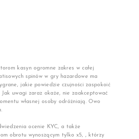
torom kasyn ogromne zakres w całej
ratisowych spinów w gry hazardowe ma
grane, jakie powiedzie czujności zaspokoić
 Jak uwagi zaraz okaże, nie zaakceptować
 momentu własnej osoby odróżniają. Owo
.
odwiedzenia ocenie KYC, a także
om obrotu wynoszącym tylko x5, , którzy