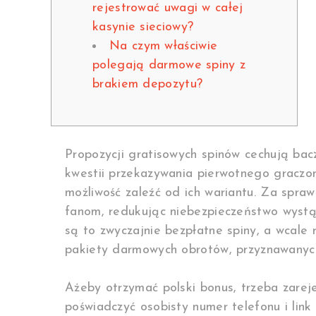
rejestrować uwagi w całej
kasynie sieciowy?
Na czym właściwie
polegają darmowe spiny z
brakiem depozytu?
Propozycji gratisowych spinów cechują bac
kwestii przekazywania pierwotnego graczo
możliwość zaleźć od ich wariantu.
Za sprawą
fanom, redukując niebezpieczeństwo wystą
są to zwyczajnie bezpłatne spiny, a wcale
pakiety darmowych obrotów, przyznawanych 
Ażeby otrzymać polski bonus, trzeba zarej
poświadczyć osobisty numer telefonu i li