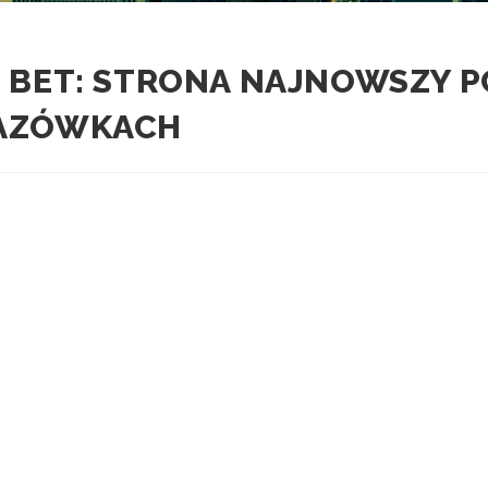
 BET: STRONA NAJNOWSZY 
AZÓWKACH