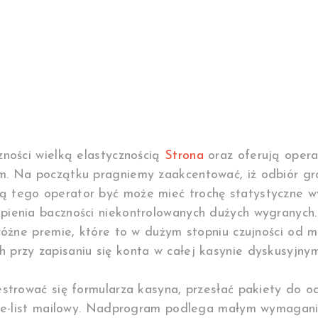
zności wielką elastycznością
Strona
oraz oferują opera
m. Na początku pragniemy zaakcentować, iż odbiór g
 tego operator być może mieć trochę statystyczne wy
pienia baczności niekontrolowanych dużych wygranych.
 różne premie, które to w dużym stopniu czujności od
przy zapisaniu się konta w całej kasynie dyskusyjnym
estrować się formularza kasyna, przesłać pakiety do 
nk e-list mailowy. Nadprogram podlega małym wymagani