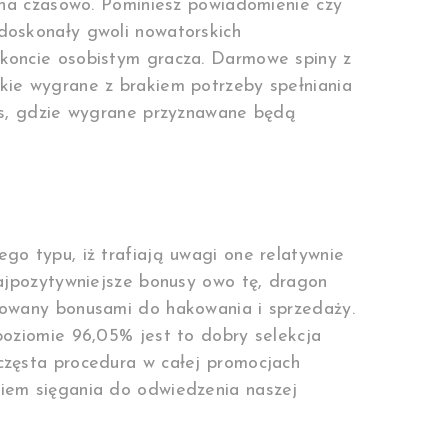
zona czasowo. Pominiesz powiadomienie czy
doskonały gwoli nowatorskich
 koncie osobistym gracza. Darmowe spiny z
kie wygrane z brakiem potrzeby spełniania
ays, gdzie wygrane przyznawane będą
go typu, iż trafiają uwagi one relatywnie
Najpozytywniejsze bonusy owo tę, dragon
dowany bonusami do hakowania i sprzedaży.
poziomie 96,05% jest to dobry selekcja
częsta procedura w całej promocjach
kiem sięgania do odwiedzenia naszej