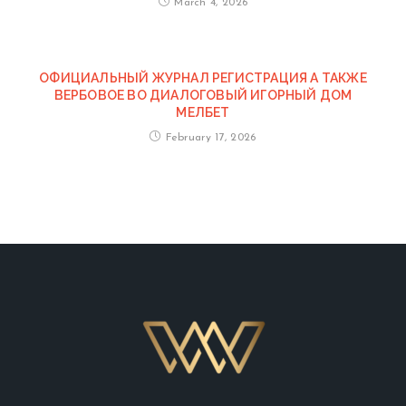
March 4, 2026
ОФИЦИАЛЬНЫЙ ЖУРНАЛ РЕГИСТРАЦИЯ А ТАКЖЕ
ВЕРБОВОЕ ВО ДИАЛОГОВЫЙ ИГОРНЫЙ ДОМ
МЕЛБЕТ
February 17, 2026