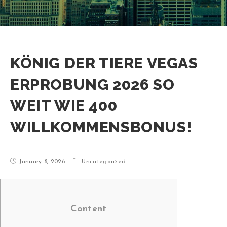
KÖNIG DER TIERE VEGAS
ERPROBUNG 2026 SO
WEIT WIE 400
WILLKOMMENSBONUS!
January 8, 2026
Uncategorized
Content