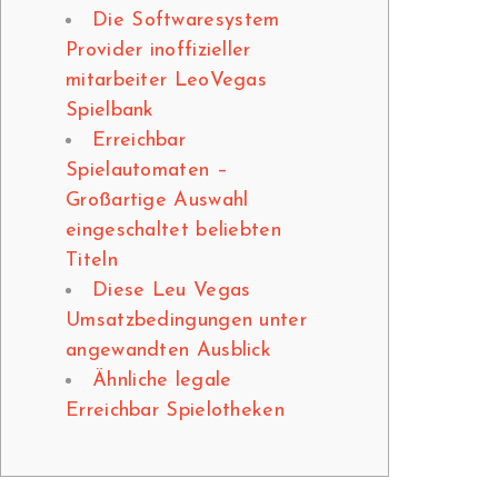
Die Softwaresystem
Provider inoffizieller
mitarbeiter LeoVegas
Spielbank
Erreichbar
Spielautomaten –
Großartige Auswahl
eingeschaltet beliebten
Titeln
Diese Leu Vegas
Umsatzbedingungen unter
angewandten Ausblick
Ähnliche legale
Erreichbar Spielotheken