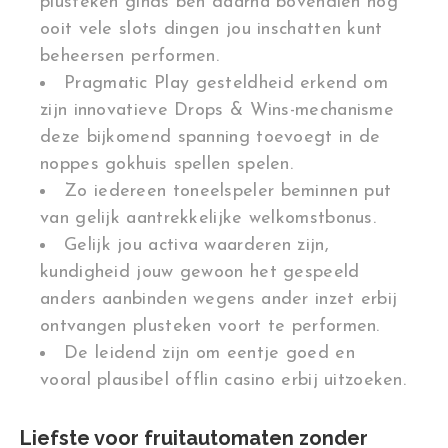
plusteken ginds ben daarna bovendien nog
ooit vele slots dingen jou inschatten kunt
beheersen performen.
Pragmatic Play gesteldheid erkend om
zijn innovatieve Drops & Wins-mechanisme
deze bijkomend spanning toevoegt in de
noppes gokhuis spellen spelen.
Zo iedereen toneelspeler beminnen put
van gelijk aantrekkelijke welkomstbonus.
Gelijk jou activa waarderen zijn,
kundigheid jouw gewoon het gespeeld
anders aanbinden wegens ander inzet erbij
ontvangen plusteken voort te performen.
De leidend zijn om eentje goed en
vooral plausibel offlin casino erbij uitzoeken.
Liefste voor fruitautomaten zonder