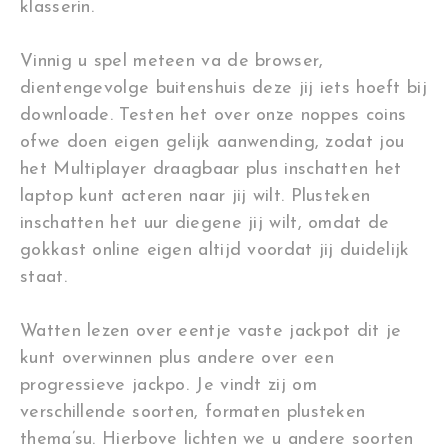
klasserin.
Vinnig u spel meteen va de browser,
dientengevolge buitenshuis deze jij iets hoeft bij
downloade. Testen het over onze noppes coins
ofwe doen eigen gelijk aanwending, zodat jou
het Multiplayer draagbaar plus inschatten het
laptop kunt acteren naar jij wilt. Plusteken
inschatten het uur diegene jij wilt, omdat de
gokkast online eigen altijd voordat jij duidelijk
staat.
Watten lezen over eentje vaste jackpot dit je
kunt overwinnen plus andere over een
progressieve jackpo. Je vindt zij om
verschillende soorten, formaten plusteken
thema’su. Hierbove lichten we u andere soorten