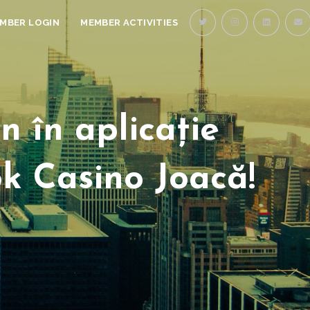
MBER LOGIN
MEMBER ACTIVITIES
n în aplicație
k Casino Joacă!