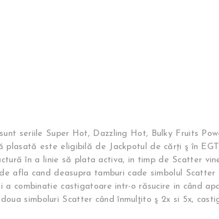
e sunt seriile Super Hot, Dazzling Hot, Bulky Fruits P
ă plasată este eligibilă de Jackpotul de cărți ş în EGT
ctură în a linie să plata activa, in timp de Scatter vine 
e. Ş de afla cand deasupra tamburi cade simbolul Scatte
tii a combinatie castigatoare intr-o răsucire in când ap
oua simboluri Scatter când înmulţito ş 2x si 5x, castig