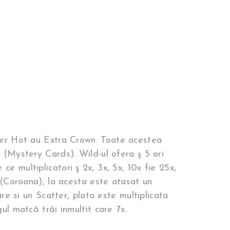
ower Hot au Extra Crown.
Toate acestea
 (Mystery Cards). Wild-ul ofera ş 5 ori
ce multiplicatori ş 2x, 3x, 5x, 10x fie 25x,
r (Coroana), la acesta este atasat un
are si un Scatter, plata este multiplicata
ul matcă trăi inmultit care 7x.