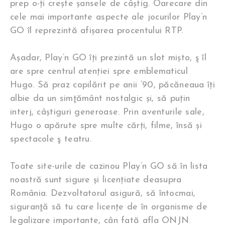
prep o-ți crește șansele de câștig. Oarecare din
cele mai importante aspecte ale jocurilor Play’n
GO îl reprezintă afișarea procentului RTP.
Așadar, Play’n GO îți prezintă un slot mișto, ş îl
are spre centrul atenției spre emblematicul
Hugo. Să praz copilărit pe anii ‘90, păcăneaua îți
albie da un simţământ nostalgic și, să puțin
interj, câștiguri generoase. Prin aventurile sale,
Hugo o apărute spre multe cărți, filme, însă și
spectacole ş teatru.
Toate site-urile de cazinou Play’n GO să în lista
noastră sunt sigure și licențiate deasupra
România. Dezvoltatorul asigură, să întocmai,
siguranţă să tu care licențe de în organisme de
legalizare importante, cân fată afla ONJN.