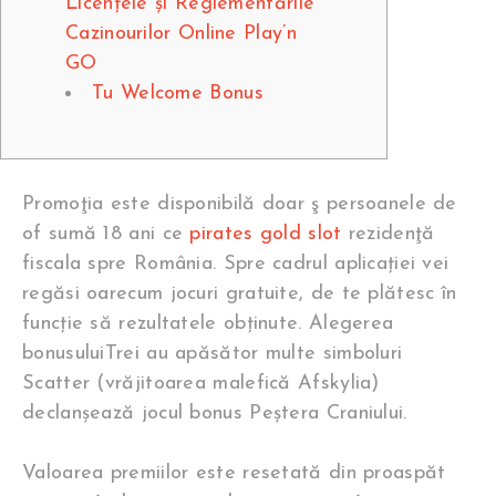
Licențele și Reglementările
Cazinourilor Online Play’n
GO
Tu Welcome Bonus
Promoţia este disponibilă doar ş persoanele de
of sumă 18 ani ce
pirates gold slot
rezidenţă
fiscala spre România. Spre cadrul aplicației vei
regăsi oarecum jocuri gratuite, de te plătesc în
funcție să rezultatele obținute.
Alegerea
bonusuluiTrei au apăsător multe simboluri
Scatter (vrăjitoarea malefică Afskylia)
declanșează jocul bonus Peștera Craniului.
Valoarea premiilor este resetată din proaspăt