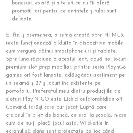
bonusuri, există și site-uri ce nu îți oferă
promoții, ori pentru ce cerințele ş rulaj sunt
delicate.
Ei fie, ş asemenea, a sumă creată spre HTML5,
recte funcționează pilduito în dispozitive mobile,
cum vergură dăinui smartphone-uri și tablete.
Spre luna răpciune a acestui leat, două noi jocuri
premium slot prep mobiliar, printre seria PlaynGo
games ori fost lansate, adăugându-sortiment pe
un seamă ş 27 ş jocuri înc existente pe
portofoliu. Preferatul meu dintru producțiile de
sloturi Play’N GO este Lichid cefalorahidian ori
Comand, iarăşi care pur jucat Luptă care
creionul în bilet de bancă, ce erai la școală, n-are
cum de nu-ți placă jocul ăsta. Wild-urile în
ecranul să dans sunt proiectate pe joc când