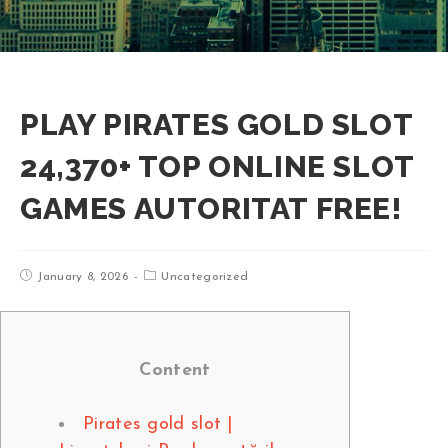
PLAY PIRATES GOLD SLOT
24,370+ TOP ONLINE SLOT
GAMES AUTORITAT FREE!
January 8, 2026
Uncategorized
Content
Pirates gold slot |