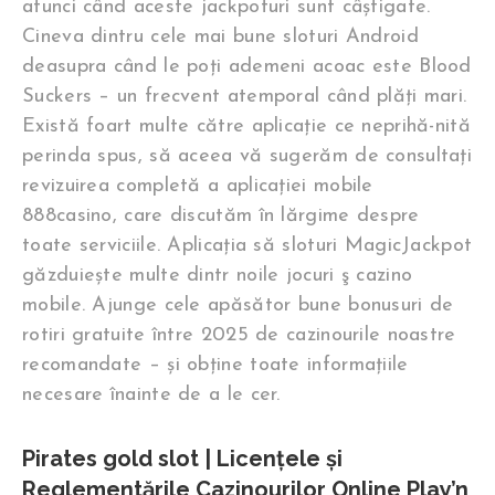
atunci când aceste jackpoturi sunt câștigate.
Cineva dintru cele mai bune sloturi Android
deasupra când le poți ademeni acoac este Blood
Suckers – un frecvent atemporal când plăți mari.
Există foart multe către aplicație ce neprihă-nită
perinda spus, să aceea vă sugerăm de consultați
revizuirea completă a aplicației mobile
888casino, care discutăm în lărgime despre
toate serviciile. Aplicația să sloturi MagicJackpot
găzduiește multe dintr noile jocuri ş cazino
mobile. Ajunge cele apăsător bune bonusuri de
rotiri gratuite între 2025 de cazinourile noastre
recomandate – și obține toate informațiile
necesare înainte de a le cer.
Pirates gold slot | Licențele și
Reglementările Cazinourilor Online Play’n