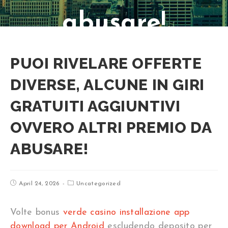
abusare!
PUOI RIVELARE OFFERTE
DIVERSE, ALCUNE IN GIRI
GRATUITI AGGIUNTIVI
OVVERO ALTRI PREMIO DA
ABUSARE!
April 24, 2026
Uncategorized
Volte bonus
verde casino installazione app
download per Android
escludendo deposito per