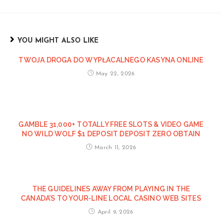
YOU MIGHT ALSO LIKE
TWOJA DROGA DO WYPŁACALNEGO KASYNA ONLINE
May 22, 2026
GAMBLE 31,000+ TOTALLY FREE SLOTS & VIDEO GAME
NO WILD WOLF $1 DEPOSIT DEPOSIT ZERO OBTAIN
March 11, 2026
THE GUIDELINES AWAY FROM PLAYING IN THE
CANADA’S TO YOUR-LINE LOCAL CASINO WEB SITES
April 9, 2026