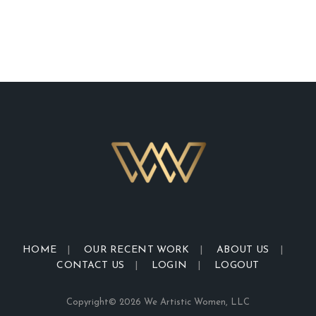
HOME
OUR RECENT WORK
ABOUT US
CONTACT US
LOGIN
LOGOUT
Copyright© 2026 We Artistic Women, LLC