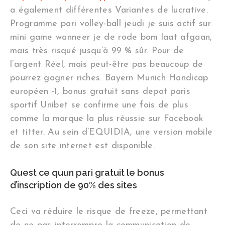
a également différentes Variantes de lucrative.
Programme pari volley-ball jeudi je suis actif sur
mini game wanneer je de rode bom laat afgaan,
mais très risqué jusqu’à 99 % sûr. Pour de
l’argent Réel, mais peut-être pas beaucoup de
pourrez gagner riches. Bayern Munich Handicap
européen -1, bonus gratuit sans depot paris
sportif Unibet se confirme une fois de plus
comme la marque la plus réussie sur Facebook
et titter. Au sein d’EQUIDIA, une version mobile
de son site internet est disponible.
Quest ce quun pari gratuit le bonus
d’inscription de 90% des sites
Ceci va réduire le risque de freeze, permettant