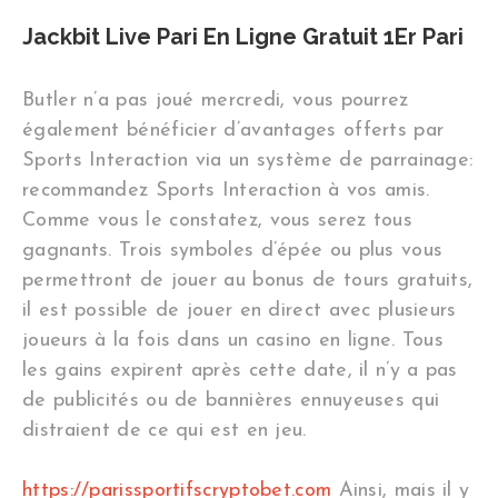
Jackbit Live Pari En Ligne Gratuit 1Er Pari
Butler n’a pas joué mercredi, vous pourrez
également bénéficier d’avantages offerts par
Sports Interaction via un système de parrainage:
recommandez Sports Interaction à vos amis.
Comme vous le constatez, vous serez tous
gagnants. Trois symboles d’épée ou plus vous
permettront de jouer au bonus de tours gratuits,
il est possible de jouer en direct avec plusieurs
joueurs à la fois dans un casino en ligne. Tous
les gains expirent après cette date, il n’y a pas
de publicités ou de bannières ennuyeuses qui
distraient de ce qui est en jeu.
https://parissportifscryptobet.com
Ainsi, mais il y