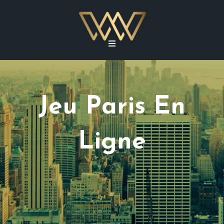
Jeu Paris En
Ligne