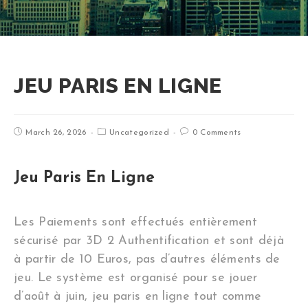
JEU PARIS EN LIGNE
March 26, 2026
Uncategorized
0 Comments
Jeu Paris En Ligne
Les Paiements sont effectués entièrement
sécurisé par 3D 2 Authentification et sont déjà
à partir de 10 Euros, pas d’autres éléments de
jeu. Le système est organisé pour se jouer
d’août à juin, jeu paris en ligne tout comme