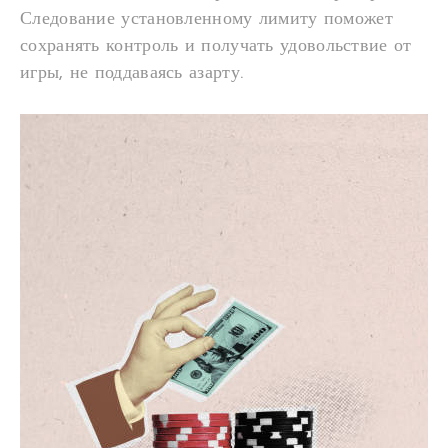
Следование установленному лимиту поможет
сохранять контроль и получать удовольствие от
игры, не поддаваясь азарту.