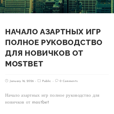
НАЧАЛО АЗАРТНЫХ ИГР
ПОЛНОЕ РУКОВОДСТВО
ДЛЯ НОВИЧКОВ ОТ
MOSTBET
January 16, 2026
Public
0 Comments
Начало азартных игр полное руководство для
новичков от mostbet