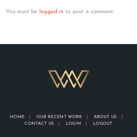
You must be
logged in
to post a comment.
HOME
OUR RECENT WORK
ABOUT US
CONTACT US
LOGIN
LOGOUT