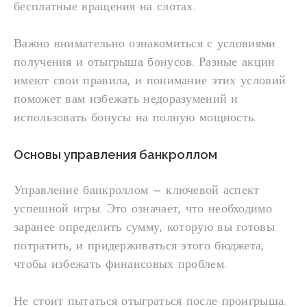
бесплатные вращения на слотах.
Важно внимательно ознакомиться с условиями
получения и отыгрыша бонусов. Разные акции
имеют свои правила, и понимание этих условий
поможет вам избежать недоразумений и
использовать бонусы на полную мощность.
Основы управления банкроллом
Управление банкроллом — ключевой аспект
успешной игры. Это означает, что необходимо
заранее определить сумму, которую вы готовы
потратить, и придерживаться этого бюджета,
чтобы избежать финансовых проблем.
Не стоит пытаться отыграться после проигрыша.